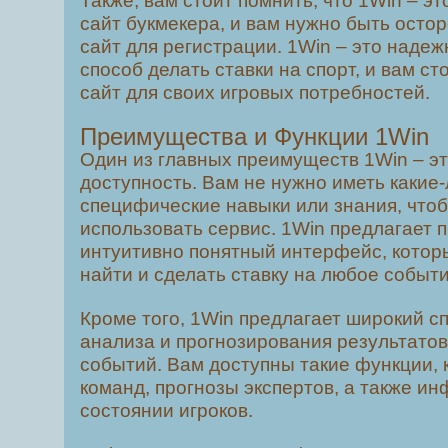
Также, вам стоит помнить, что 1Win – 
сайт букмекера, и вам нужно быть осто
сайт для регистрации. 1Win – это наде
способ делать ставки на спорт, и вам ст
сайт для своих игровых потребностей.
Преимущества и Функции 1Win
Один из главных преимуществ 1Win – эт
доступность. Вам не нужно иметь какие
специфические навыки или знания, что
использовать сервис. 1Win предлагает 
интуитивно понятный интерфейс, которы
найти и сделать ставку на любое событи
Кроме того, 1Win предлагает широкий с
анализа и прогнозирования результато
событий. Вам доступны такие функции, 
команд, прогнозы экспертов, а также и
состоянии игроков.