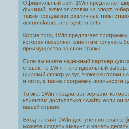
Официальный сайт 1Win предлагает ши
функций, включая ставки на спорт, кибе
также предлагает различные типы ставок
accumulators, and system bets.
Кроме того, 1Win предлагает программу
которая позволяет клиентам получать б
преимущества за свои ставки.
Если вы ищете надежный партнёр для с
ставок, то 1Win – это идеальный выбор.
широкий спектр услуг, включая ставки на
и лото, а также программу лояльности д
Также, 1Win предлагает зеркало, которо
клиентам доступаться к сайту, если он 
вашей стране.
Вход на сайт 1Win доступен по ссылке [ins
можете создать аккаунт и начать делать