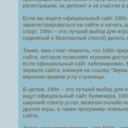
регистрацию, за депозит и за участие в
Если вы ищете официальный сайт 1Win,
зарегистрироваться на сайте и начать д
спорт. 1Win – это лучший выбор для игр
надежный и безопасный способ делать с
Также, вам стоит помнить, что 1Win пре
сайта, которое позволяет игрокам доступ
если официальный сайт заблокирован. 
зеркало сайта, кликнув на ссылку “Зерка
верхнем правом углу страницы.
В целом, 1Win – это лучший выбор для и
ищут официальный сайт букмекера. 1Wi
широкий спектр услуг, включая онлайн-к
другие игры, а также программу лояльно
сайта.