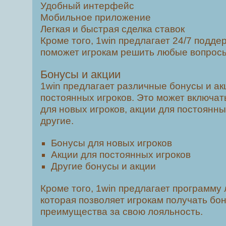
Удобный интерфейс
Мобильное приложение
Легкая и быстрая сделка ставок
Кроме того, 1win предлагает 24/7 поддер
поможет игрокам решить любые вопрос
Бонусы и акции
1win предлагает различные бонусы и ак
постоянных игроков. Это может включат
для новых игроков, акции для постоянны
другие.
Бонусы для новых игроков
Акции для постоянных игроков
Другие бонусы и акции
Кроме того, 1win предлагает программу 
которая позволяет игрокам получать бо
преимущества за свою лояльность.