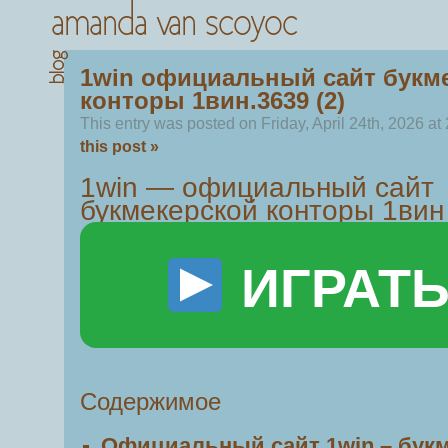
1win официальный сайт букм
конторы 1вин.3639 (2)
This entry was posted on Friday, April 24th, 2026 at
this post »
1win — официальный сайт
букмекерской конторы 1вин
ИГРАТ
Содержимое
Официальный сайт 1win – букм