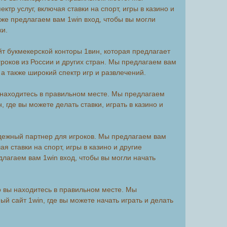
тр услуг, включая ставки на спорт, игры в казино и
же предлагаем вам 1win вход, чтобы вы могли
ки.
т букмекерской конторы 1вин, которая предлагает
гроков из России и других стран. Мы предлагаем вам
 а также широкий спектр игр и развлечений.
ы находитесь в правильном месте. Мы предлагаем
 где вы можете делать ставки, играть в казино и
адежный партнер для игроков. Мы предлагаем вам
ая ставки на спорт, игры в казино и другие
лагаем вам 1win вход, чтобы вы могли начать
о вы находитесь в правильном месте. Мы
 сайт 1win, где вы можете начать играть и делать