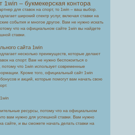
 1win – букмекерская контора
тнер для ставок на спорт, то 1win – ваш выбор.
лагает широкий спектр услуг, включая ставки на
еские события и многое другое. Вам не нужно искать
отому что на официальном сайте 1win вы найдете
ешной ставки.
ьного сайта 1win
длагает несколько преимуществ, которые делают
вок на спорт. Вам не нужно беспокоиться о
, потому что 1win использует современные
ормации. Кроме того, официальный сайт 1win
бонусов и акций, которые помогут вам начать свою
орт.
1win
нительные ресурсы, потому что на официальном
 что вам нужно для успешной ставки. Вам нужно
на сайте, и вы сможете начать делать ставки на