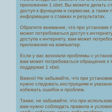
приложение 1 xbet. Вы можете делать ст
доступ к функциям и сервисам, а также 
информации о ставках и результатах.
Обратите внимание, что при установке 
может потребоваться доступ к интернету
доступа к интернету, вам может потребо
приложения на компьютер.
Если у вас возникли проблемы с устано
вам может потребоваться обращение к 
поддержке 1 xbet.
Важно! Не забывайте, что при установк
нужно следовать инструкциям и указани
избежать ошибок и проблем.
Также, не забывайте, что при использо
вам нужно соблюдать правила и условия