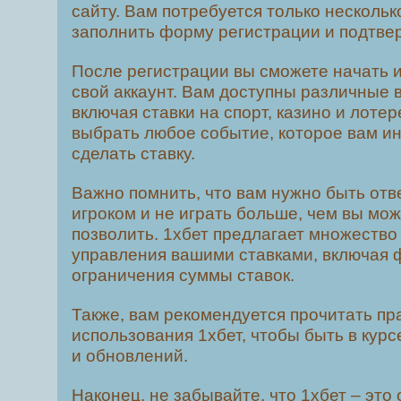
сайту. Вам потребуется только нескольк
заполнить форму регистрации и подтвер
После регистрации вы сможете начать и
свой аккаунт. Вам доступны различные 
включая ставки на спорт, казино и лоте
выбрать любое событие, которое вам ин
сделать ставку.
Важно помнить, что вам нужно быть от
игроком и не играть больше, чем вы мо
позволить. 1хбет предлагает множество
управления вашими ставками, включая
ограничения суммы ставок.
Также, вам рекомендуется прочитать пр
использования 1хбет, чтобы быть в кур
и обновлений.
Наконец, не забывайте, что 1хбет – эт