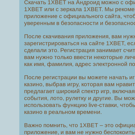
Скачать 1XBET на Андроид можно с оф
1XBET или с зеркала 1XBET. Мы рекоме
приложение с официального сайта, что
уверенным в безопасности и безопаснос
После скачивания приложения, вам нуж
зарегистрироваться на сайте 1XBET, ес
сделали это. Регистрация занимает счи
вам нужно только ввести некоторые лич
как имя, фамилия, адрес электронной п
После регистрации вы можете начать иг
казино, выбрав игру, которая вам нрави
предлагает широкий спектр игр, включа
события, лото, рулетку и другие. Вы мо
использовать функцию live-ставки, чтоб
казино в реальном времени.
Важно помнить, что 1XBET – это офици
приложение, и вам не нужно беспокоить