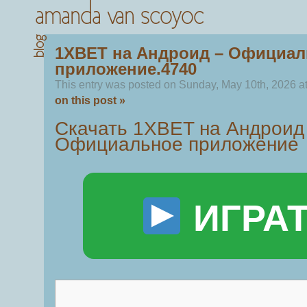
1XBET на Андроид – Официал
приложение.4740
This entry was posted on Sunday, May 10th, 2026 a
on this post »
Скачать 1XBET на Андроид
Официальное приложение
ИГРА