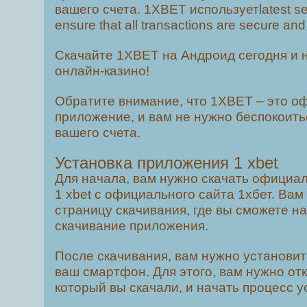
вашего счета. 1XBET используетlatest se
ensure that all transactions are secure and 
Скачайте 1XBET на Андроид сегодня и н
онлайн-казино!
Обратите внимание, что 1XBET – это о
приложение, и вам не нужно беспокоить
вашего счета.
Установка приложения 1 xbet
Для начала, вам нужно скачать официа
1 xbet с официального сайта 1хбет. Вам
страницу скачивания, где вы сможете н
скачивание приложения.
После скачивания, вам нужно установи
ваш смартфон. Для этого, вам нужно от
который вы скачали, и начать процесс у