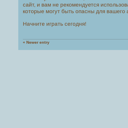
сайт, и вам не рекомендуется использов
которые могут быть опасны для вашего 
Начните играть сегодня!
« Newer entry