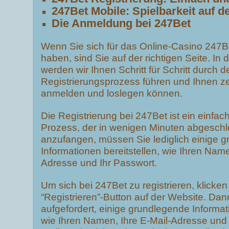
247Bet Mobile: Spielbarkeit auf d
Die Anmeldung bei 247Bet
Wenn Sie sich für das Online-Casino 247B
haben, sind Sie auf der richtigen Seite. In 
werden wir Ihnen Schritt für Schritt durch d
Registrierungsprozess führen und Ihnen ze
anmelden und loslegen können.
Die Registrierung bei 247Bet ist ein einfac
Prozess, der in wenigen Minuten abgeschl
anzufangen, müssen Sie lediglich einige 
Informationen bereitstellen, wie Ihren Name
Adresse und Ihr Passwort.
Um sich bei 247Bet zu registrieren, klicken
“Registrieren”-Button auf der Website. Da
aufgefordert, einige grundlegende Informa
wie Ihren Namen, Ihre E-Mail-Adresse und 