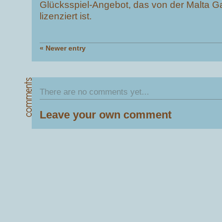
Glücksspiel-Angebot, das von der Malta G
lizenziert ist.
« Newer entry
There are no comments yet...
Leave your own comment