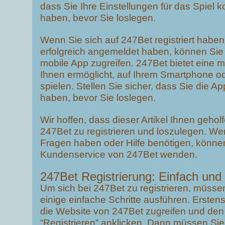
dass Sie Ihre Einstellungen für das Spiel 
haben, bevor Sie loslegen.
Wenn Sie sich auf 247Bet registriert haben
erfolgreich angemeldet haben, können Sie 
mobile App zugreifen. 247Bet bietet eine m
Ihnen ermöglicht, auf Ihrem Smartphone od
spielen. Stellen Sie sicher, dass Sie die App 
haben, bevor Sie loslegen.
Wir hoffen, dass dieser Artikel Ihnen geholf
247Bet zu registrieren und loszulegen. We
Fragen haben oder Hilfe benötigen, könne
Kundenservice von 247Bet wenden.
247Bet Registrierung: Einfach und
Um sich bei 247Bet zu registrieren, müssen
einige einfache Schritte ausführen. Ersten
die Website von 247Bet zugreifen und den
“Registrieren” anklicken. Dann müssen Sie