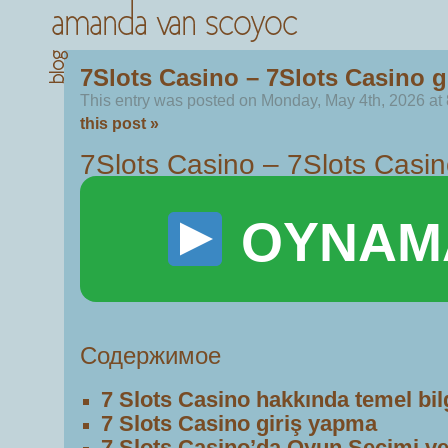
7Slots Casino – 7Slots Casino g
This entry was posted on Monday, May 4th, 2026 at
this post »
7Slots Casino – 7Slots Casino
OYNAM
Содержимое
7 Slots Casino hakkında temel bil
7 Slots Casino giriş yapma
7 Slots Casino’da Oyun Seçimi v