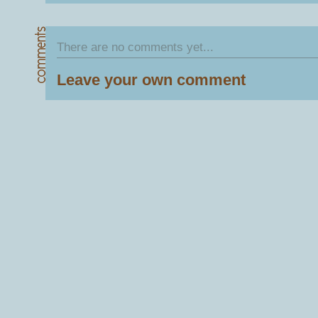
There are no comments yet...
Leave your own comment