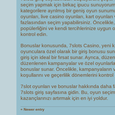
seçim yapmak için birkaç ipucu sunuyorum. 
kategorilere ayrılmış bir geniş oyun sunumu
oyunları, live casino oyunları, kart oyunlar
fazlasından seçim yapabilirsiniz. Öncelikle
popülerliğini ve kendi tercihlerinize uygun 
kontrol edin.
Bonuslar konusunda, 7slots Casino, yeni 
oyunculara özel olarak bir giriş bonusu sun
giriş için ideal bir fırsat sunar. Ayrıca, düzen
düzenlenen kampanyalar ve özel oyunlarl
bonuslar sunar. Öncelikle, kampanyaların 
koşullarını ve geçerlilik dönemlerini kontrol
7slot oyunları ve bonuslar hakkında daha fa
7slots giriş sayfasına gidin. Bu, oyun seçim
kazançlarınızı artırmak için en iyi yoldur.
« Newer entry