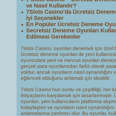
ve Nasıl Kullanılır?
7Slots Casino’da Ücretsiz Denem
İyi Seçenekler
En Popüler Ücretsiz Deneme Oyun
Secretsiz Deneme Oyunları Kullan
Edilmesi Gerekenler
7slots Casino, oyunları denemek için özel bi
Ücretsiz deneme oyunları ile yeni kullanıcı
oyunculara yeni ve mevcut oyunları deneyeb
gerçek para oyunlarından farklı olarak par
yoktur, ancak oyunların nasıl oynandığını 
eğlenceli olduğunu anlamak için idealdir.
7slots Casino’nun suntu ve çeşitliliği, her 
ihtiyaçlarını karşılamak için tasarlanmıştır
oyunları, yeni kullanıcıların platforma alışm
kolaylaştırır ve oyunların nasıl oynandığını
anlamalarına yardımcı olur. Bu oyunlar, kull