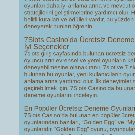
oyunları daha iyi anlamalarına ve mevcut 
stratejilerini geliştirmelerine yardımcı olur
belirli kuralları ve ödülleri vardır, bu yüzde
deneyerek bunları öğrenin.
7Slots Casino’da Ücretsiz Deneme
İyi Seçenekler
7slots giriş sayfasında bulunan ücretsiz d
oyuncuların evrensel ve yerel oyunların kali
deneyebilmesine olanak tanır. 7slot ve 7 sl
bulunan bu oyunlar, yeni kullanıcıların oyun
anlamalarına yardımcı olur. İlk deneyimlerini
geçirebilmek için, 7Slots Casino’da bulunan
deneme oyunlarını inceleyin.
En Popüler Ücretsiz Deneme Oyunlar
7Slots Casino’da bulunan en popüler ücre
oyunlarından bazıları, “Golden Egg” ve “My
oyunlarıdır. “Golden Egg” oyunu, oyuncular