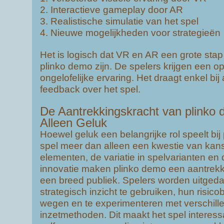
Interactieve gameplay door AR
Realistische simulatie van het spel
Nieuwe mogelijkheden voor strategieën
Het is logisch dat VR en AR een grote stap
plinko demo zijn. De spelers krijgen een o
ongelofelijke ervaring. Het draagt enkel bij
feedback over het spel.
De Aantrekkingskracht van plinko
Alleen Geluk
Hoewel geluk een belangrijke rol speelt bij
spel meer dan alleen een kwestie van kans
elementen, de variatie in spelvarianten en 
innovatie maken plinko demo een aantrekke
een breed publiek. Spelers worden uitge
strategisch inzicht te gebruiken, hun risico
wegen en te experimenteren met verschill
inzetmethoden. Dit maakt het spel interess