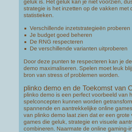
geluk is. Het geluk kan je niet voorzien, d
strategie is het inzetten op de vakken met
statistieken.
Verschillende inzetstrategieën proberen
Je budget goed beheren
De RNG respecteren
De verschillende varianten uitproberen
Door deze punten te respecteren kan je de
demo maximaliseren. Spelen moet leuk blij
bron van stress of problemen worden.
plinko demo en de Toekomst van 
plinko demo is een perfect voorbeeld van
spelconcepten kunnen worden getransform
spannende en aantrekkelijke online games.
van plinko demo laat zien dat er een grote 
games die geluk, strategie en visuele aant
combineren. Naarmate de online gaming-ind