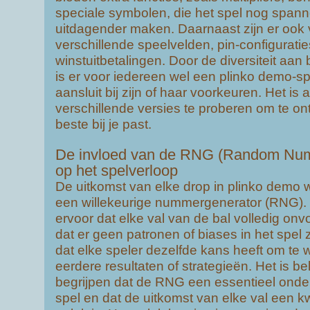
speciale symbolen, die het spel nog span
uitdagender maken. Daarnaast zijn er ook 
verschillende speelvelden, pin-configurati
winstuitbetalingen. Door de diversiteit aan
is er voor iedereen wel een plinko demo-sp
aansluit bij zijn of haar voorkeuren. Het is
verschillende versies te proberen om te o
beste bij je past.
De invloed van de RNG (Random Num
op het spelverloop
De uitkomst van elke drop in plinko demo 
een willekeurige nummergenerator (RNG).
ervoor dat elke val van de bal volledig onv
dat er geen patronen of biases in het spel z
dat elke speler dezelfde kans heeft om te
eerdere resultaten of strategieën. Het is be
begrijpen dat de RNG een essentieel onder
spel en dat de uitkomst van elke val een k