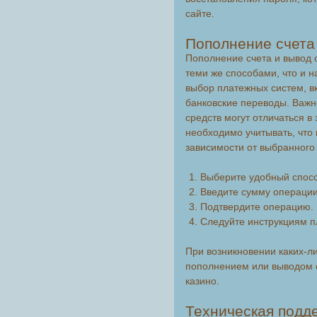
сайте.
Пополнение счета 
Пополнение счета и вывод 
теми же способами, что и н
выбор платежных систем, в
банковские переводы. Важн
средств могут отличаться в
необходимо учитывать, что 
зависимости от выбранного 
Выберите удобный спос
Введите сумму операции
Подтвердите операцию.
Следуйте инструкциям п
При возникновении каких-л
пополнением или выводом с
казино.
Техническая подде