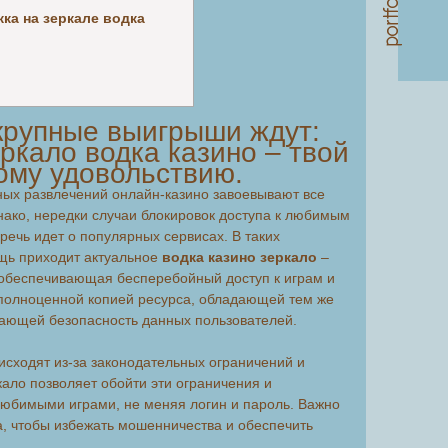
ка на зеркале водка
крупные выигрыши ждут:
ркало водка казино – твой
ому удовольствию.
ых развлечений онлайн-казино завоевывают все
ако, нередки случаи блокировок доступа к любимым
речь идет о популярных сервисах. В таких
щь приходит актуальное
водка казино зеркало
–
, обеспечивающая бесперебойный доступ к играм и
 полноценной копией ресурса, обладающей тем же
ающей безопасность данных пользователей.
исходят из-за законодательных ограничений и
кало позволяет обойти эти ограничения и
юбимыми играми, не меняя логин и пароль. Важно
, чтобы избежать мошенничества и обеспечить