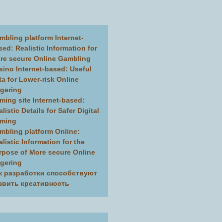
mbling platform Internet-
sed: Realistic Information for
re secure Online Gambling
sino Internet-based: Useful
ta for Lower-risk Online
gering
ming site Internet-based:
listic Details for Safer Digital
ming
mbling platform Online:
listic Information for the
rpose of More secure Online
gering
к разработки способствуют
звить креативность