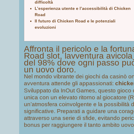
difficoltà
L’esperienza utente e l’accessibilità di Chicken
Road
Il futuro di Chicken Road e le potenziali
evoluzioni
Affronta il pericolo e la fortu
Road slot, lavventura avicol
del 98% dove ogni passo può
un uovo doro.
Nel mondo vibrante dei giochi da casinò o
avventura attende gli appassionati:
chicke
Sviluppato da InOut Games, questo gioco o
unica con un elevato ritorno al giocatore (
un’atmosfera coinvolgente e la possibilità di
significative. Preparati a guidare una corag
attraverso una serie di sfide, evitando peri
bonus per raggiungere il tanto ambito uovo