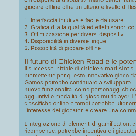
giocare offline offre un ulteriore livello di fl
Interfaccia intuitiva e facile da usare
Grafica di alta qualità ed effetti sonori co
Ottimizzazione per diversi dispositivi
Disponibilità in diverse lingue
Possibilità di giocare offline
Il futuro di Chicken Road e le poten
Il successo iniziale di
chicken road slot
su
promettente per questo innovativo gioco d
Games potrebbe continuare a sviluppare i
nuove funzionalità, come personaggi sbloccab
aggiuntivi e modalità di gioco multiplayer. L
classifiche online e tornei potrebbe ulteri
l’interesse dei giocatori e creare una comm
L’integrazione di elementi di gamification, c
ricompense, potrebbe incentivare i giocator