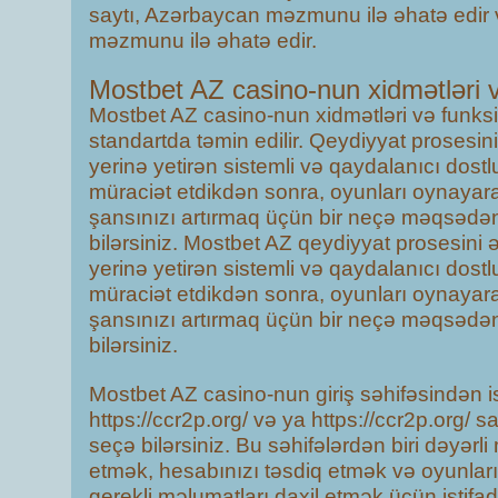
saytı, Azərbaycan məzmunu ilə əhatə edir
məzmunu ilə əhatə edir.
Mostbet AZ casino-nun xidmətləri v
Mostbet AZ casino-nun xidmətləri və funksi
standartda təmin edilir. Qeydiyyat prosesin
yerinə yetirən sistemli və qaydalanıcı dostlu
müraciət etdikdən sonra, oyunları oynaya
şansınızı artırmaq üçün bir neçə məqsədən
bilərsiniz. Mostbet AZ qeydiyyat prosesini 
yerinə yetirən sistemli və qaydalanıcı dostlu
müraciət etdikdən sonra, oyunları oynaya
şansınızı artırmaq üçün bir neçə məqsədən
bilərsiniz.
Mostbet AZ casino-nun giriş səhifəsindən 
https://ccr2p.org/ və ya https://ccr2p.org/ sa
seçə bilərsiniz. Bu səhifələrdən biri dəyərli
etmək, hesabınızı təsdiq etmək və oyunla
gerekli məlumatları daxil etmək üçün istifad