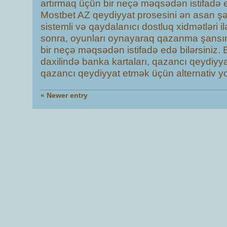
artırmaq üçün bir neçə məqsədən istifadə ed
Mostbet AZ qeydiyyat prosesini ən asan şək
sistemli və qaydalanıcı dostluq xidmətləri i
sonra, oyunları oynayaraq qazanma şansın
bir neçə məqsədən istifadə edə bilərsiniz. 
daxilində banka kartaları, qazancı qeydiyy
qazancı qeydiyyat etmək üçün alternativ yoll
« Newer entry