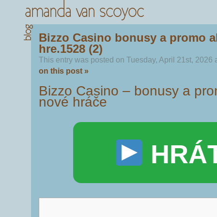
Bizzo Casino bonusy a promo a
hre.1528 (2)
This entry was posted on Tuesday, April 21st, 2026 
on this post »
Bizzo Casino – bonusy a pr
nové hráče
HRÁ