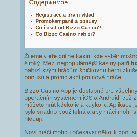
Содержимое
Registrace a první vklad
Promokampaně a bonusy
Co čekat od Bizzo Casino?
Co Bizzo Casino nabízí?
Žijeme v éře online kasín, kde výběr možn
široký. Mezi nejpopulárnější kasiny patří
bi
nabízí svým hráčům špičkovou herní zkuš
bonusů a promo akcí pro nové hráče.
Bizzo Casino App je dostupné pro všechny
operačním systémem iOS a Android, což 
můžete hrát kdekoliv a kdykoliv. Aplikace j
byla snadno použitelná a aby hráči mohli s
hledají.
Noví hráči mohou očekávat několik bonusů