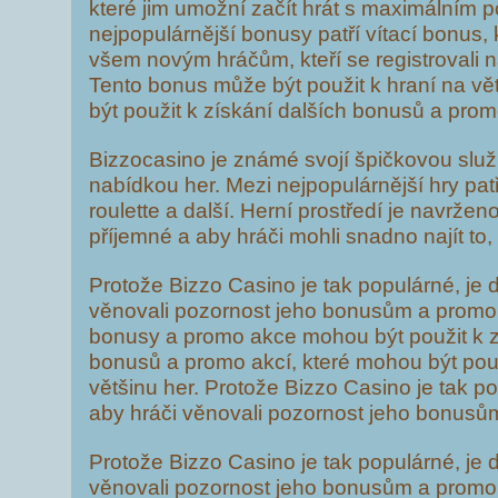
které jim umožní začít hrát s maximálním 
nejpopulárnější bonusy patří vítací bonus, 
všem novým hráčům, kteří se registrovali 
Tento bonus může být použit k hraní na vě
být použit k získání dalších bonusů a prom
Bizzocasino je známé svojí špičkovou služ
nabídkou her. Mezi nejpopulárnější hry patří
roulette a další. Herní prostředí je navržen
příjemné a aby hráči mohli snadno najít to, 
Protože Bizzo Casino je tak populárné, je d
věnovali pozornost jeho bonusům a promo
bonusy a promo akce mohou být použit k z
bonusů a promo akcí, které mohou být použ
většinu her. Protože Bizzo Casino je tak pop
aby hráči věnovali pozornost jeho bonusů
Protože Bizzo Casino je tak populárné, je d
věnovali pozornost jeho bonusům a promo