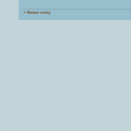
« Newer entry