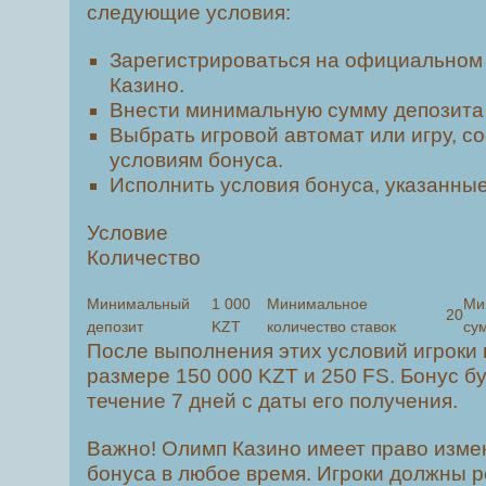
следующие условия:
Зарегистрироваться на официальном
Казино.
Внести минимальную сумму депозита 
Выбрать игровой автомат или игру, 
условиям бонуса.
Исполнить условия бонуса, указанные
Условие
Количество
Минимальный
1 000
Минимальное
Ми
20
депозит
KZT
количество ставок
су
После выполнения этих условий игроки 
размере 150 000 KZT и 250 FS. Бонус бу
течение 7 дней с даты его получения.
Важно! Олимп Казино имеет право изме
бонуса в любое время. Игроки должны 