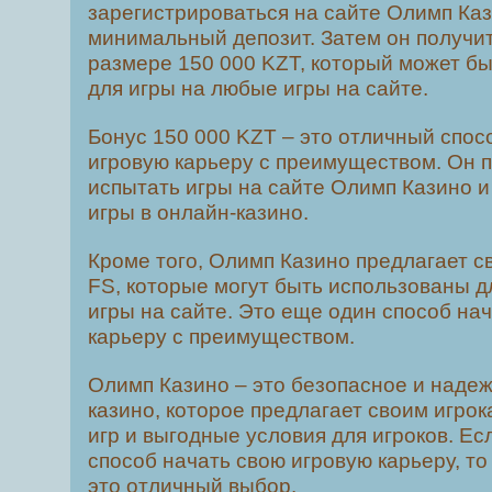
зарегистрироваться на сайте Олимп Ка
минимальный депозит. Затем он получит
размере 150 000 KZT, который может б
для игры на любые игры на сайте.
Бонус 150 000 KZT – это отличный спос
игровую карьеру с преимуществом. Он п
испытать игры на сайте Олимп Казино и
игры в онлайн-казино.
Кроме того, Олимп Казино предлагает с
FS, которые могут быть использованы д
игры на сайте. Это еще один способ на
карьеру с преимуществом.
Олимп Казино – это безопасное и наде
казино, которое предлагает своим игро
игр и выгодные условия для игроков. Е
способ начать свою игровую карьеру, т
это отличный выбор.