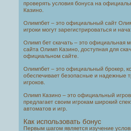
проверять условия бонуса на официаль
Казино.
Олимпбет – это официальный сайт Олим
игроки могут зарегистрироваться и нача
Олимп бет скачать – это официальная 
сайта Олимп Казино, доступная для ска
официальном сайте.
Олимпбет – это официальный брокер, к
обеспечивает безопасные и надежные т
игроков.
Олимп Казино – это официальный игров
предлагает своим игрокам широкий спек
автоматов и игр.
Как использовать бонус
Первым шагом является изучение услов