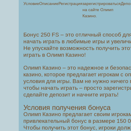
Условие
Описание
Регистрация
зарегистрироваться
Депо
на сайте Олимп
Казино.
Бонус 250 FS – это отличный способ дл
начать играть в любимые игры и увелич
Не упускайте возможность получить это
играть в Олимп Казино!
Олимп Казино – это надежное и безопа
казино, которое предлагает игрокам с 
условия для игры. Вам не нужно ничего
чтобы начать играть – просто зарегистр
сделайте депозит и начните играть!
Условия получения бонуса
Олимп Казино предлагает своим игрока
привлекательный бонус в размере 150 0
Чтобы получить этот бонус, игроки дол