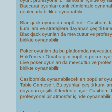
oyun, profesyonel bir atmosfer içinde oynana
Baccarat oyunları canlı cümlenizle oynanab
dealerlarla birlikte oynanabilir.
Blackjack oyunu da popülerdir. Casibom’da 
kurallara ve stratejilere dayanan çeşitli türl
Blackjack oyunları da mevcuttur ve profesy
birlikte oynanabilir.
Poker oyunları da bu platformda mevcuttu
Hold’em ve Omaha gibi popüler poker oyunl
Live poker oyunları da mevcuttur ve profes
birlikte oynanabilir.
Casibom’da oynanabilecek en popüler oyun
Table Gamesdir. Bu oyunlar, çeşitli kurallara
dayanan çeşitli türlerden oluşur. Casibom’
profesyonel bir atmosfer içinde oynanabilir.