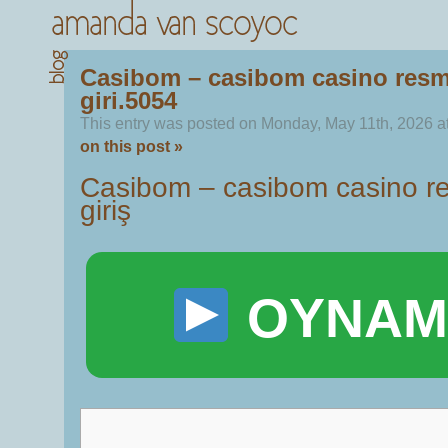
Casibom – casibom casino resm
giri.5054
This entry was posted on Monday, May 11th, 2026 a
on this post »
Casibom – casibom casino r
giriş
OYNAM