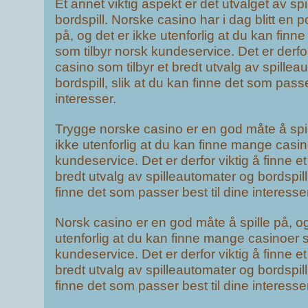
Et annet viktig aspekt er det utvalget av sp
bordspill. Norske casino har i dag blitt en 
på, og det er ikke utenforlig at du kan fin
som tilbyr norsk kundeservice. Det er derfor 
casino som tilbyr et bredt utvalg av spillea
bordspill, slik at du kan finne det som passe
interesser.
Trygge norske casino er en god måte å spil
ikke utenforlig at du kan finne mange casin
kundeservice. Det er derfor viktig å finne et
bredt utvalg av spilleautomater og bordspill,
finne det som passer best til dine interesser
Norsk casino er en god måte å spille på, og
utenforlig at du kan finne mange casinoer s
kundeservice. Det er derfor viktig å finne et
bredt utvalg av spilleautomater og bordspill,
finne det som passer best til dine interesser