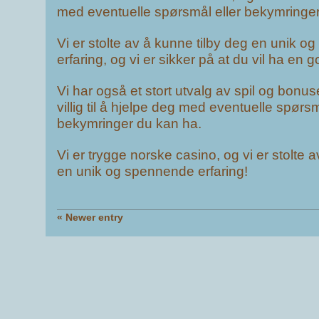
med eventuelle spørsmål eller bekymringer
Vi er stolte av å kunne tilby deg en unik 
erfaring, og vi er sikker på at du vil ha en g
Vi har også et stort utvalg av spil og bonuser
villig til å hjelpe deg med eventuelle spørsm
bekymringer du kan ha.
Vi er trygge norske casino, og vi er stolte 
en unik og spennende erfaring!
« Newer entry