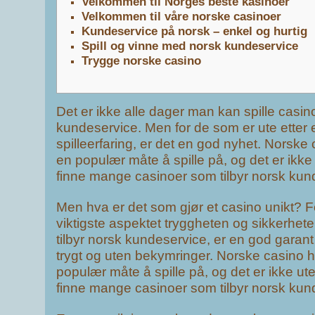
Velkommen til Norges beste kasinoer
Velkommen til våre norske casinoer
Kundeservice på norsk – enkel og hurtig
Spill og vinne med norsk kundeservice
Trygge norske casino
Det er ikke alle dager man kan spille casi
kundeservice. Men for de som er ute etter 
spilleerfaring, er det en god nyhet. Norske c
en populær måte å spille på, og det er ikke 
finne mange casinoer som tilbyr norsk kun
Men hva er det som gjør et casino unikt? 
viktigste aspektet tryggheten og sikkerhet
tilbyr norsk kundeservice, er en god garant 
trygt og uten bekymringer. Norske casino har
populær måte å spille på, og det er ikke ute
finne mange casinoer som tilbyr norsk kun