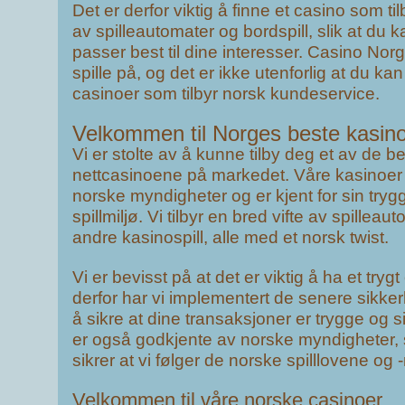
Det er derfor viktig å finne et casino som til
av spilleautomater og bordspill, slik at du 
passer best til dine interesser. Casino Nor
spille på, og det er ikke utenforlig at du k
casinoer som tilbyr norsk kundeservice.
Velkommen til Norges beste kasin
Vi er stolte av å kunne tilby deg et av de b
nettcasinoene på markedet. Våre kasinoer
norske myndigheter og er kjent for sin tryg
spillmiljø. Vi tilbyr en bred vifte av spilleau
andre kasinospill, alle med et norsk twist.
Vi er bevisst på at det er viktig å ha et trygt
derfor har vi implementert de senere sikke
å sikre at dine transaksjoner er trygge og s
er også godkjente av norske myndigheter, 
sikrer at vi følger de norske spilllovene og
Velkommen til våre norske casinoer