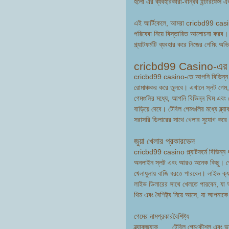
হলো এর ব্যবহারকারী-বান্ধব ইন্টারফেস 
এই আর্টিকেলে, আমরা cricbd99 casino
পরিষেবা নিয়ে বিস্তারিত আলোচনা করব। 
প্ল্যাটফর্মটি ব্যবহার করে নিজের গেমিং
cricbd99 Casino-এর গ
cricbd99 casino-তে আপনি বিভিন্ন প্
রোমাঞ্চকর করে তুলবে। এখানে স্লট গে
গেমগুলির মধ্যে, আপনি বিভিন্ন থিম এব
বাড়িয়ে দেবে। টেবিল গেমগুলির মধ্যে ব
সরাসরি ডিলারের সাথে খেলার সুযোগ করে 
জুয়া খেলার প্রকারভেদ
cricbd99 casino প্ল্যাটফর্মে বিভিন্ন ধ
অনলাইন স্লট এবং আরও অনেক কিছু। স্পোর
খেলাধুলায় বাজি ধরতে পারবেন। লাইভ ক্য
লাইভ ডিলারের সাথে খেলতে পারবেন, যা 
থিম এবং বৈশিষ্ট্য নিয়ে আসে, যা আপনাকে
গেমের নামপ্রকারবৈশিষ্ট্য
ব্ল্যাকজ্যাক
টেবিল গেম
কৌশল এবং ভাগ