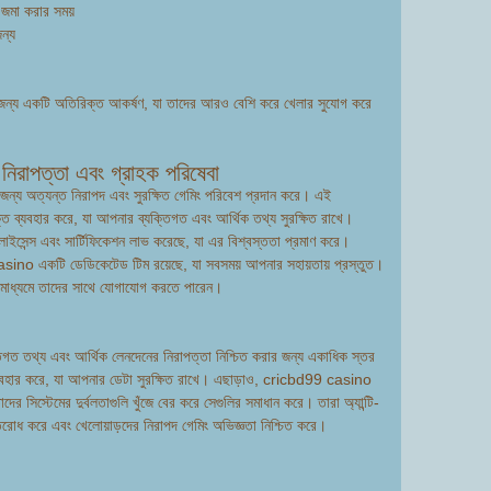
থ জমা করার সময়
জন্য
জন্য একটি অতিরিক্ত আকর্ষণ, যা তাদের আরও বেশি করে খেলার সুযোগ করে
াপত্তা এবং গ্রাহক পরিষেবা
্য অত্যন্ত নিরাপদ এবং সুরক্ষিত গেমিং পরিবেশ প্রদান করে। এই
ুক্তি ব্যবহার করে, যা আপনার ব্যক্তিগত এবং আর্থিক তথ্য সুরক্ষিত রাখে।
সেন্স এবং সার্টিফিকেশন লাভ করেছে, যা এর বিশ্বস্ততা প্রমাণ করে।
casino একটি ডেডিকেটেড টিম রয়েছে, যা সবসময় আপনার সহায়তায় প্রস্তুত।
মাধ্যমে তাদের সাথে যোগাযোগ করতে পারেন।
 তথ্য এবং আর্থিক লেনদেনের নিরাপত্তা নিশ্চিত করার জন্য একাধিক স্তর
ব্যবহার করে, যা আপনার ডেটা সুরক্ষিত রাখে। এছাড়াও, cricbd99 casino
র সিস্টেমের দুর্বলতাগুলি খুঁজে বের করে সেগুলির সমাধান করে। তারা অ্যান্টি-
তিরোধ করে এবং খেলোয়াড়দের নিরাপদ গেমিং অভিজ্ঞতা নিশ্চিত করে।