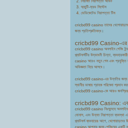
নিয়মিত নিরাপত্তা অডিট
অ্যান্টি-ফ্রড সিস্টেম
ডেডিকেটেড নিরাপত্তা টিম
cricbd99 casino তাদের খেলোয়াড়দের স
জন্য প্রতিশ্রুতিবদ্ধ।
cricbd99 Casino-এর ভব
cricbd99 casino অনলাইন গেমিং ইন্ডাস
প্ল্যাটফর্মটির উদ্ভাবনী চিন্তা, ব্যবহা
casino আরও নতুন গেম এবং প্রযুক্তি যু
অভিজ্ঞতা নিয়ে আসবে।
cricbd99 casino-এর উন্নতির জন্য আরও
স্থানীয় ভাষায় গ্রাহক পরিষেবা প্রদান
cricbd99 casino-কে আরও জনপ্রিয় এ
cricbd99 Casino: একট
cricbd99 casino নিঃসন্দেহে অনলাইন ক্
বোনাস, এবং উন্নত নিরাপত্তা ব্যবস্থা
প্ল্যাটফর্ম ব্যবহারের আগে, খেলোয়াড়
casino আপনার জন্য গেমিংয়ের একটি নত