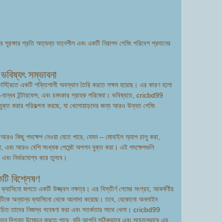
ুরক্ষার প্রতি অত্যন্ত যত্নশীল এবং একটি নিরাপদ গেমিং পরিবেশ প্রদানের
িষ্যৎ সম্ভাবনা
্ট্রিতে একটি শক্তিশালী অবস্থান তৈরি করতে সক্ষম হয়েছে। এর কারণ হলো
রকারী-বান্ধব ইন্টারফেস, এবং চমৎকার গ্রাহক পরিষেবা। ভবিষ্যতে, cricbd99
ক্ত করার পরিকল্পনা করছে, যা খেলোয়াড়দের জন্য আরও উন্নত গেমিং
 কিছু পদক্ষেপ নেওয়া যেতে পারে, যেমন – মোবাইল অ্যাপ চালু করা,
 করা, এবং আরও বেশি সংখ্যক পেমেন্ট অপশন যুক্ত করা। এই পদক্ষেপগুলি
বং নির্ভরযোগ্য করে তুলবে।
ি বিশ্লেষণ
যাসিনো জগতে একটি উজ্জ্বল নক্ষত্র। এর বিস্তীর্ণ গেমের সংগ্রহ, আকর্ষণীয়
 এটিকে অন্যান্য ক্যাসিনো থেকে আলাদা করেছে। তবে, যেকোনো অনলাইন
দের উচিত তাদের নিজস্ব গবেষণা করা এবং সতর্কতার সাথে খেলা। cricbd99
ুন দিগন্ত উন্মোচন করতে পারে, যদি আপনি সঠিকভাবে এবং সচেতনভাবে এর