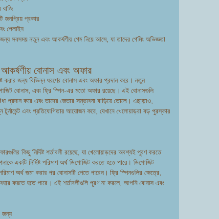
র বাজি
 জনপ্রিয় প্রকার
এবং পেলাইন
্য সবসময় নতুন এবং আকর্ষণীয় গেম নিয়ে আসে, যা তাদের গেমিং অভিজ্ঞতা
কর্ষণীয় বোনাস এবং অফার
 করার জন্য বিভিন্ন ধরণের বোনাস এবং অফার প্রদান করে। নতুন
িপোজিট বোনাস, এবং ফ্রি স্পিন-এর মতো অফার রয়েছে। এই বোনাসগুলি
বিধা প্রদান করে এবং তাদের জেতার সম্ভাবনা বাড়িয়ে তোলে। এছাড়াও,
ুর্নামেন্ট এবং প্রতিযোগিতার আয়োজন করে, যেখানে খেলোয়াড়রা বড় পুরস্কার
র কিছু নির্দিষ্ট শর্তাবলী রয়েছে, যা খেলোয়াড়দের অবশ্যই পূরণ করতে
নাকে একটি নির্দিষ্ট পরিমাণ অর্থ ডিপোজিট করতে হতে পারে। ডিপোজিট
 পরিমাণ অর্থ জমা করার পর বোনাসটি পেতে পারেন। ফ্রি স্পিনগুলির ক্ষেত্রে,
ি ব্যবহার করতে হতে পারে। এই শর্তাবলীগুলি পূরণ না করলে, আপনি বোনাস এবং
 জন্য