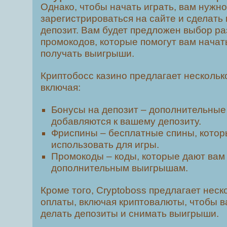
Однако, чтобы начать играть, вам нужно
зарегистрироваться на сайте и сделат
депозит. Вам будет предложен выбор ра
промокодов, которые помогут вам начать
получать выигрыши.
Криптобосс казино предлагает несколько
включая:
Бонусы на депозит – дополнительные
добавляются к вашему депозиту.
Фриспины – бесплатные спины, кото
использовать для игры.
Промокоды – коды, которые дают вам 
дополнительным выигрышам.
Кроме того, Cryptoboss предлагает неск
оплаты, включая криптовалюты, чтобы 
делать депозиты и снимать выигрыши.