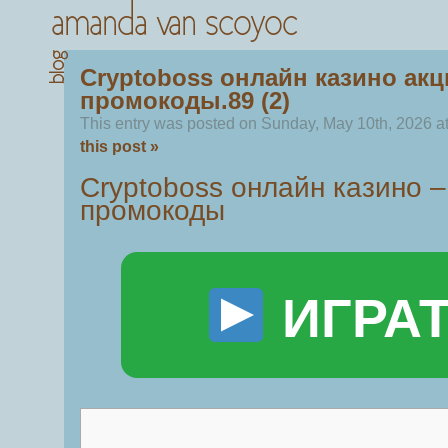
Cryptoboss онлайн казино акц
промокоды.89 (2)
This entry was posted on Sunday, May 10th, 2026 a
this post »
Cryptoboss онлайн казино –
промокоды
ИГРА