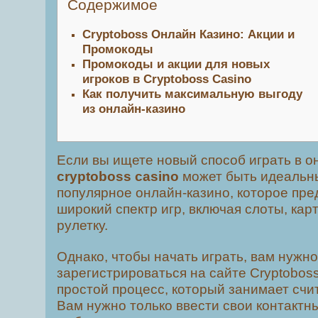
Содержимое
Cryptoboss Онлайн Казино: Акции и
Промокоды
Промокоды и акции для новых
игроков в Cryptoboss Casino
Как получить максимальную выгоду
из онлайн-казино
Если вы ищете новый способ играть в он
cryptoboss casino
может быть идеальн
популярное онлайн-казино, которое пре
широкий спектр игр, включая слоты, кар
рулетку.
Однако, чтобы начать играть, вам нужно
зарегистрироваться на сайте Cryptoboss
простой процесс, который занимает сч
Вам нужно только ввести свои контактн