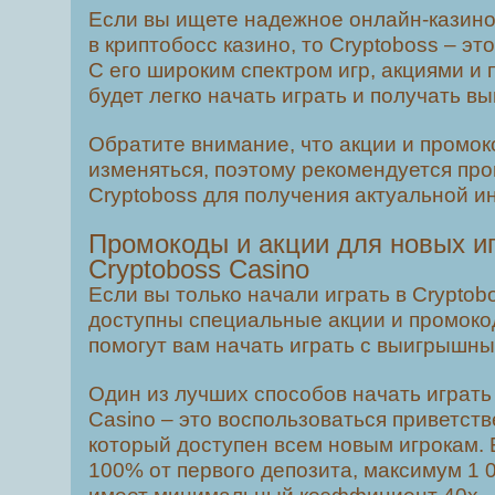
Если вы ищете надежное онлайн-казино,
в криптобосс казино, то Cryptoboss – эт
С его широким спектром игр, акциями и
будет легко начать играть и получать в
Обратите внимание, что акции и промок
изменяться, поэтому рекомендуется про
Cryptoboss для получения актуальной 
Промокоды и акции для новых иг
Cryptoboss Casino
Если вы только начали играть в Cryptob
доступны специальные акции и промоко
помогут вам начать играть с выигрышн
Один из лучших способов начать играть 
Casino – это воспользоваться приветст
который доступен всем новым игрокам. 
100% от первого депозита, максимум 1 0