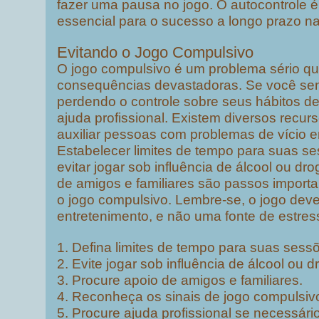
fazer uma pausa no jogo. O autocontrole 
essencial para o sucesso a longo prazo na
Evitando o Jogo Compulsivo
O jogo compulsivo é um problema sério qu
consequências devastadoras. Se você sent
perdendo o controle sobre seus hábitos de
ajuda profissional. Existem diversos recur
auxiliar pessoas com problemas de vício e
Estabelecer limites de tempo para suas se
evitar jogar sob influência de álcool ou dr
de amigos e familiares são passos importa
o jogo compulsivo. Lembre-se, o jogo dev
entretenimento, e não uma fonte de estre
Defina limites de tempo para suas sessõ
Evite jogar sob influência de álcool ou d
Procure apoio de amigos e familiares.
Reconheça os sinais de jogo compulsiv
Procure ajuda profissional se necessário