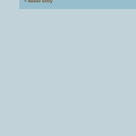
« Newer entry