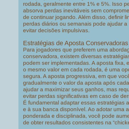
rodada, geralmente entre 1% e 5%. Isso p
absorva perdas inevitáveis sem comprome
de continuar jogando. Além disso, definir l
perdas diários ou semanais pode ajudar a 
evitar decisões impulsivas.
Estratégias de Aposta Conservadoras
Para jogadores que preferem uma aborda
conservadora, existem diversas estratégi
podem ser implementadas. A aposta fixa,
o mesmo valor em cada rodada, é uma op
segura. A aposta progressiva, em que vo
gradualmente o valor da aposta após cada 
ajudar a maximizar seus ganhos, mas requ
evitar perdas significativas em caso de de
É fundamental adaptar essas estratégias ao
e à sua banca disponível. Ao adotar uma
ponderada e disciplinada, você pode aum
de obter resultados consistentes na “chick