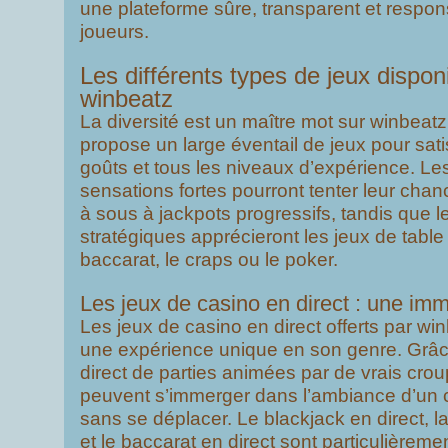
une plateforme sûre, transparent et respo
joueurs.
Les différents types de jeux dispon
winbeatz
La diversité est un maître mot sur winbeatz
propose un large éventail de jeux pour satis
goûts et tous les niveaux d’expérience. L
sensations fortes pourront tenter leur cha
à sous à jackpots progressifs, tandis que l
stratégiques apprécieront les jeux de table 
baccarat, le craps ou le poker.
Les jeux de casino en direct : une imm
Les jeux de casino en direct offerts par wi
une expérience unique en son genre. Grâce
direct de parties animées par de vrais crou
peuvent s’immerger dans l’ambiance d’un c
sans se déplacer. Le blackjack en direct, la
et le baccarat en direct sont particulièreme