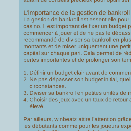
L’importance de la gestion de bankroll
La gestion de bankroll est essentielle pour 
casino. Il est important de fixer un budget 
commencer à jouer et de ne pas le dépasse
recommandé de diviser sa bankroll en plusi
montants et de miser uniquement une petit
capital sur chaque pari. Cela permet de réd
pertes importantes et de prolonger son tem
Définir un budget clair avant de commenc
Ne pas dépasser son budget initial, quel
circonstances.
Diviser sa bankroll en petites unités de 
Choisir des jeux avec un taux de retour
élevé.
Par ailleurs, winbeatz attire l’attention grâc
les débutants comme pour les joueurs expé