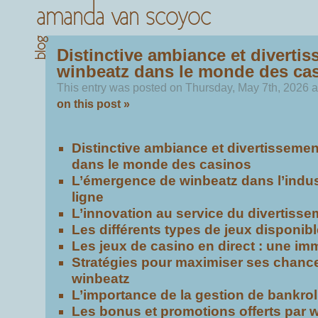
Distinctive ambiance et diverti
winbeatz dans le monde des ca
This entry was posted on Thursday, May 7th, 2026 a
on this post »
Distinctive ambiance et divertisseme
dans le monde des casinos
L’émergence de winbeatz dans l’indus
ligne
L’innovation au service du divertisse
Les différents types de jeux disponib
Les jeux de casino en direct : une im
Stratégies pour maximiser ses chanc
winbeatz
L’importance de la gestion de bankrol
Les bonus et promotions offerts par 