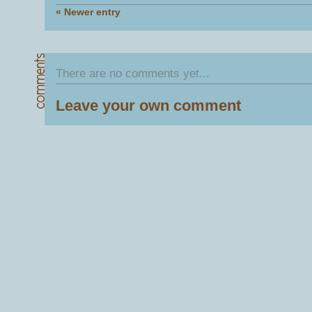
« Newer entry
There are no comments yet...
Leave your own comment