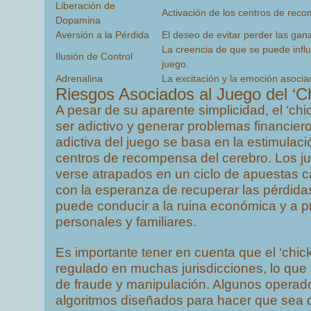
Liberación de
Activación de los centros de rec
Dopamina
Aversión a la Pérdida
El deseo de evitar perder las ga
La creencia de que se puede influi
Ilusión de Control
juego.
Adrenalina
La excitación y la emoción asocia
Riesgos Asociados al Juego del ‘C
A pesar de su aparente simplicidad, el ‘ch
ser adictivo y generar problemas financier
adictiva del juego se basa en la estimulac
centros de recompensa del cerebro. Los 
verse atrapados en un ciclo de apuestas 
con la esperanza de recuperar las pérdidas
puede conducir a la ruina económica y a 
personales y familiares.
Es importante tener en cuenta que el ‘chic
regulado en muchas jurisdicciones, lo que
de fraude y manipulación. Algunos operado
algoritmos diseñados para hacer que sea dif