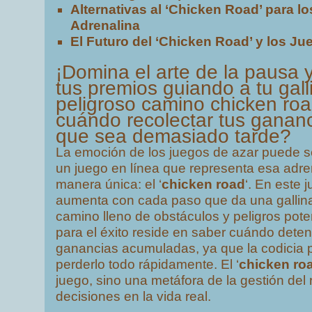
Alternativas al ‘Chicken Road’ para l
Adrenalina
El Futuro del ‘Chicken Road’ y los Ju
¡Domina el arte de la pausa y
tus premios guiando a tu gall
peligroso camino chicken ro
cuándo recolectar tus ganan
que sea demasiado tarde?
La emoción de los juegos de azar puede ser
un juego en línea que representa esa adre
manera única: el ‘
chicken road
‘. En este 
aumenta con cada paso que da una gallina 
camino lleno de obstáculos y peligros pote
para el éxito reside en saber cuándo deten
ganancias acumuladas, ya que la codicia p
perderlo todo rápidamente. El ‘
chicken ro
juego, sino una metáfora de la gestión del 
decisiones en la vida real.