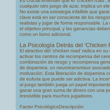
Es crucial entender que el ‘chicken road’, a
cualquier otro juego de azar, implica un el
No existe una estrategia infalible que garant
clave está en ser consciente de los riesgos
realistas y jugar de forma responsable. La
el objetivo principal, y las ganancias debe
como un bono adicional.
La Psicología Detrás del ‘Chicken 
El atractivo del ‘chicken road’ radica en s
activar los centros de recompensa del cer
combinación de riesgo y recompensa gener
de dopamina, un neurotransmisor asociado 
motivación. Esta liberación de dopamina 
de euforia que puede ser adictiva. La ince
al juego también juega un papel importante
ganar una gran suma de dinero con una 
irresistible para muchos jugadores.
Factor PsicológicoDescripción