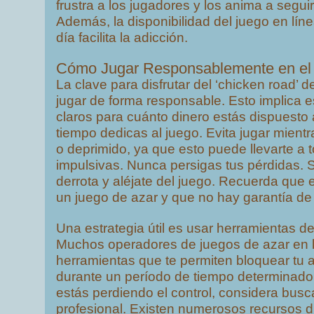
frustra a los jugadores y los anima a segui
Además, la disponibilidad del juego en líne
día facilita la adicción.
Cómo Jugar Responsablemente en el 
La clave para disfrutar del ‘chicken road’ 
jugar de forma responsable. Esto implica e
claros para cuánto dinero estás dispuesto 
tiempo dedicas al juego. Evita jugar mient
o deprimido, ya que esto puede llevarte a 
impulsivas. Nunca persigas tus pérdidas. S
derrota y aléjate del juego. Recuerda que e
un juego de azar y que no hay garantía de
Una estrategia útil es usar herramientas d
Muchos operadores de juegos de azar en l
herramientas que te permiten bloquear tu 
durante un período de tiempo determinado.
estás perdiendo el control, considera bus
profesional. Existen numerosos recursos d