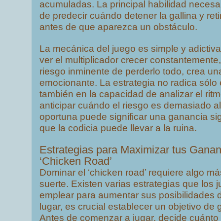
acumuladas. La principal habilidad necesa
de predecir cuándo detener la gallina y ret
antes de que aparezca un obstáculo.
La mecánica del juego es simple y adictiva
ver el multiplicador crecer constantement
riesgo inminente de perderlo todo, crea un
emocionante. La estrategia no radica sólo e
también en la capacidad de analizar el ritm
anticipar cuándo el riesgo es demasiado a
oportuna puede significar una ganancia sign
que la codicia puede llevar a la ruina.
Estrategias para Maximizar tus Ganan
‘Chicken Road’
Dominar el ‘chicken road’ requiere algo m
suerte. Existen varias estrategias que los
emplear para aumentar sus posibilidades d
lugar, es crucial establecer un objetivo de 
Antes de comenzar a jugar, decide cuánto 