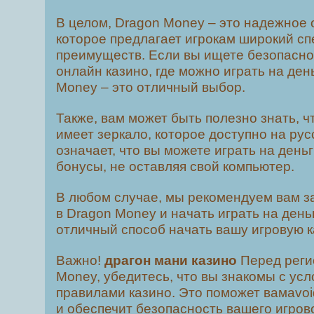
В целом, Dragon Money – это надежное 
которое предлагает игрокам широкий спе
преимуществ. Если вы ищете безопасно
онлайн казино, где можно играть на день
Money – это отличный выбор.
Также, вам может быть полезно знать, 
имеет зеркало, которое доступно на рус
означает, что вы можете играть на деньг
бонусы, не оставляя свой компьютер.
В любом случае, мы рекомендуем вам з
в Dragon Money и начать играть на день
отличный способ начать вашу игровую к
Важно!
драгон мани казино
Перед реги
Money, убедитесь, что вы знакомы с ус
правилами казино. Это поможет вамavo
и обеспечит безопасность вашего игров