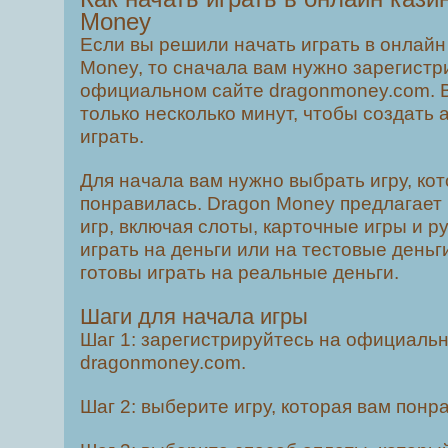
Money
Если вы решили начать играть в онлайн
Money, то сначала вам нужно зарегистр
официальном сайте dragonmoney.com. 
только несколько минут, чтобы создать 
играть.
Для начала вам нужно выбрать игру, ко
понравилась. Dragon Money предлагает
игр, включая слоты, карточные игры и р
играть на деньги или на тестовые деньг
готовы играть на реальные деньги.
Шаги для начала игры
Шаг 1: зарегистрируйтесь на официаль
dragonmoney.com.
Шаг 2: выберите игру, которая вам понр