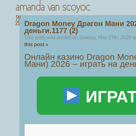
Dragon Money Драгон Мани 202
деньги.1177 (2)
This entry was posted on Sunday, May 17th, 2026 a
this post »
Онлайн казино Dragon Mone
Мани) 2026 – играть на ден
ИГРА