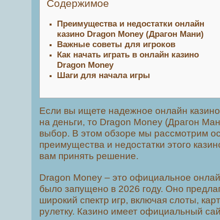
Содержимое
Преимущества и недостатки онлайн
казино Dragon Money (Драгон Мани)
Важные советы для игроков
Как начать играть в онлайн казино
Dragon Money
Шаги для начала игры
Если вы ищете надежное онлайн казино,
на деньги, то Dragon Money (Драгон Ман
выбор. В этом обзоре мы рассмотрим о
преимущества и недостатки этого казин
вам принять решение.
Dragon Money – это официальное онлай
было запущено в 2026 году. Оно предла
широкий спектр игр, включая слоты, кар
рулетку. Казино имеет официальный сай