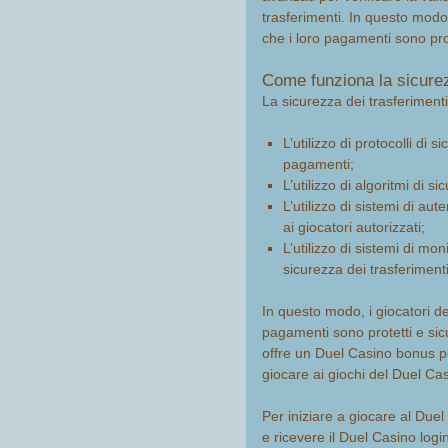
trasferimenti. In questo modo
che i loro pagamenti sono prot
Come funziona la sicurez
La sicurezza dei trasferimenti 
L’utilizzo di protocolli di
pagamenti;
L’utilizzo di algoritmi di s
L’utilizzo di sistemi di au
ai giocatori autorizzati;
L’utilizzo di sistemi di mo
sicurezza dei trasferimenti
In questo modo, i giocatori d
pagamenti sono protetti e sicur
offre un Duel Casino bonus pe
giocare ai giochi del Duel Ca
Per iniziare a giocare al Duel
e ricevere il Duel Casino login