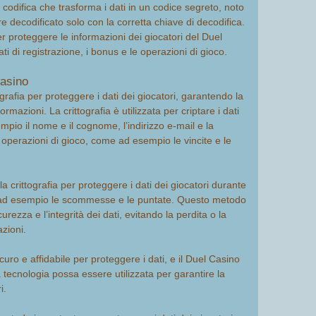
 codifica che trasforma i dati in un codice segreto, noto
 decodificato solo con la corretta chiave di decodifica.
r proteggere le informazioni dei giocatori del Duel
 di registrazione, i bonus e le operazioni di gioco.
Casino
tografia per proteggere i dati dei giocatori, garantendo la
formazioni. La crittografia è utilizzata per criptare i dati
pio il nome e il cognome, l’indirizzo e-mail e la
 operazioni di gioco, come ad esempio le vincite e le
a la crittografia per proteggere i dati dei giocatori durante
e ad esempio le scommesse e le puntate. Questo metodo
curezza e l’integrità dei dati, evitando la perdita o la
zioni.
curo e affidabile per proteggere i dati, e il Duel Casino
ecnologia possa essere utilizzata per garantire la
i.