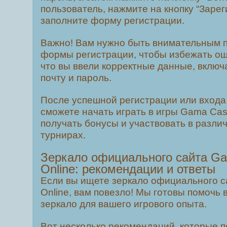
пользователь, нажмите на кнопку “Зарег
заполните форму регистрации.
Важно! Вам нужно быть внимательным 
формы регистрации, чтобы избежать ош
что вы ввели корректные данные, включ
почту и пароль.
После успешной регистрации или входа 
сможете начать играть в игры Gama Casi
получать бонусы и участвовать в разли
турнирах.
Зеркало официального сайта Ga
Online: рекомендации и ответы
Если вы ищете зеркало официального с
Online, вам повезло! Мы готовы помочь
зеркало для вашего игрового опыта.
Вот несколько рекомендаций, которые п