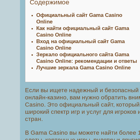
Содержимое
Официальный сайт Gama Casino
Online
Как найти официальный сайт Gama
Casino Online
Вход на официальный сайт Gama
Casino Online
Зеркало официального сайта Gama
Casino Online: рекомендации и ответы
Лучшие зеркала Gama Casino Online
Если вы ищете надежный и безопасный 
онлайн-казино, вам нужно обратить вн
Casino. Это официальный сайт, который
широкий спектр игр и услуг для игроков 
стран.
В Gama Casino вы можете найти более 1
слоты, карточные игры, рулетку и другие