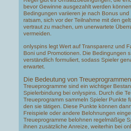
bevor Gewinne ausgezahlt werden können
Bedingungen variieren je nach Bonus und 
ratsam, sich vor der Teilnahme mit den ge
vertraut zu machen, um unerwartete Über
vermeiden.
onlyspins legt Wert auf Transparenz und F
Boni und Promotionen. Die Bedingungen si
verständlich formuliert, sodass Spieler ge
erwartet.
Die Bedeutung von Treueprogrammen
Treueprogramme sind ein wichtiger Bestand
Spielerbindung bei onlyspins. Durch die T
Treueprogramm sammeln Spieler Punkte fü
den sie tätigen. Diese Punkte können dan
Freispiele oder andere Belohnungen einge
Treueprogramme belohnen regelmäßige Spi
ihnen zusätzliche Anreize, weiterhin bei on