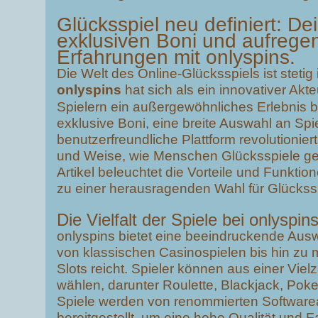
Glücksspiel neu definiert: D
exklusiven Boni und aufrege
Erfahrungen mit onlyspins.
Die Welt des Online-Glücksspiels ist steti
onlyspins
hat sich als ein innovativer Akteu
Spielern ein außergewöhnliches Erlebnis b
exklusive Boni, eine breite Auswahl an Spi
benutzerfreundliche Plattform revolutioniert
und Weise, wie Menschen Glücksspiele ge
Artikel beleuchtet die Vorteile und Funktio
zu einer herausragenden Wahl für Glückss
Die Vielfalt der Spiele bei onlyspin
onlyspins bietet eine beeindruckende Ausw
von klassischen Casinospielen bis hin zu
Slots reicht. Spieler können aus einer Vie
wählen, darunter Roulette, Blackjack, Poke
Spiele werden von renommierten Software
bereitgestellt, um eine hohe Qualität und F