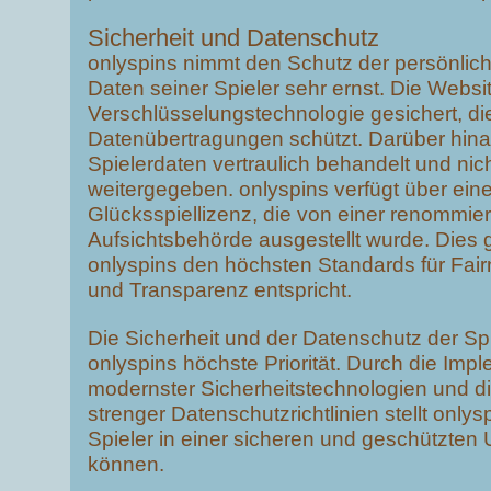
Sicherheit und Datenschutz
onlyspins nimmt den Schutz der persönlich
Daten seiner Spieler sehr ernst. Die Websit
Verschlüsselungstechnologie gesichert, die
Datenübertragungen schützt. Darüber hina
Spielerdaten vertraulich behandelt und nich
weitergegeben. onlyspins verfügt über eine
Glücksspiellizenz, die von einer renommie
Aufsichtsbehörde ausgestellt wurde. Dies g
onlyspins den höchsten Standards für Fair
und Transparenz entspricht.
Die Sicherheit und der Datenschutz der Spi
onlyspins höchste Priorität. Durch die Imp
modernster Sicherheitstechnologien und d
strenger Datenschutzrichtlinien stellt onlys
Spieler in einer sicheren und geschützte
können.