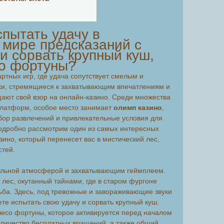
спытать удачу в
 мире предсказаний с
и сорвать крупный куш,
о фортуны?
ртных игр, где удача сопутствует смелым и
ки, стремящиеся к захватывающим впечатлениям и
ют свой взор на онлайн-казино. Среди множества
платформ, особое место занимает
олимп казино
,
ор развлечений и привлекательные условия для
 подробно рассмотрим один из самых интересных
азино, который перенесет вас в мистический лес,
стей.
кальной атмосферой и захватывающим геймплеем.
лес, окутанный тайнами, где в старом фургоне
ьба. Здесь, под тревожные и завораживающие звуки
те испытать свою удачу и сорвать крупный куш.
лесо фортуны, которое активируется перед началом
личество бесплатных вращений, а также общий