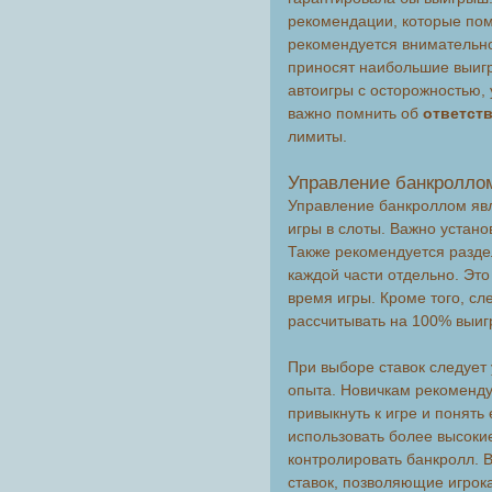
рекомендации, которые пом
рекомендуется внимательно
приносят наибольшие выигр
автоигры с осторожностью, 
важно помнить об
ответст
лимиты.
Управление банкроллом
Управление банкроллом яв
игры в слоты. Важно устано
Также рекомендуется раздел
каждой части отдельно. Эт
время игры. Кроме того, сле
рассчитывать на 100% выиг
При выборе ставок следует
опыта. Новичкам рекоменду
привыкнуть к игре и понят
использовать более высоки
контролировать банкролл. 
ставок, позволяющие игрок