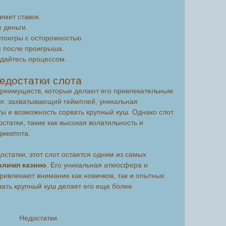
имит ставок.
 деньги.
тоигры с осторожностью.
я после проигрыша.
ждайтесь процессом.
едостатки слота
преимуществ, которые делают его привлекательным
тся: захватывающий геймплей, уникальная
 и возможность сорвать крупный куш. Однако слот
статки, такие как высокая волатильность и
джекпота.
статки, этот слот остается одним из самых
олимп казино
. Его уникальная атмосфера и
ивлекают внимание как новичков, так и опытных
вать крупный куш делает его еще более
Недостатки