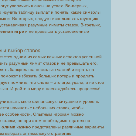
огут увеличить шансы на успех. Во-первых,
 изучить таблицу выплат и понять, какие символы
ыши. Во-вторых, следует использовать функцию
устанавливая разумные лимиты ставок. В-третьих,
венной игре
и не превышать установленные
 и выбор ставок
ляется одним из самых важных аспектов успешной
вить разумный лимит ставок и не превышать его.
ять банкролл на несколько частей и играть на
о поможет избежать больших потерь и продлить
дует помнить, что слоты – это игра удачи, и не стоит
рыш. Играйте в меру и наслаждайтесь процессом!
 учитывать свою финансовую ситуацию и уровень
ется начинать с небольших ставок, чтобы
ь ее особенности. Опытным игрокам можно
е ставки, но при этом необходимо тщательно
В
олимп казино
представлены различные варианты
ам выбрать оптимальную стратегию.