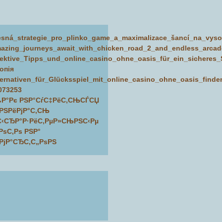
esná_strategie_pro_plinko_game_a_maximalizace_šancí_na_vy
azing_journeys_await_with_chicken_road_2_and_endless_arcad
fektive_Tipps_und_online_casino_ohne_oasis_für_ein_sicheres_S
копія
ternativen_für_Glücksspiel_mit_online_casino_ohne_oasis_find
073253
Р°Рє РЅР°СѓС‡РёС‚СЊСЃСЏ
РЅРёРјР°С‚СЊ
С‹СЂР°Р·РёС‚РµР»СЊРЅС‹Рµ
РѕС‚Рѕ РЅР°
РјР°СЂС‚С„РѕРЅ