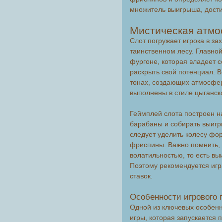
множитель выигрыша, дост
Мистическая атмо
Слот погружает игрока в з
таинственном лесу. Главно
фургоне, которая владеет 
раскрыть свой потенциал. 
тонах, создающих атмосфер
выполнены в стиле цыганско
Геймплей слота построен н
барабаны и собирать выиг
следует уделить колесу фо
фриспины. Важно помнить, ч
волатильностью, то есть в
Поэтому рекомендуется игр
ставок.
Особенности игрового 
Одной из ключевых особенн
игры, которая запускается