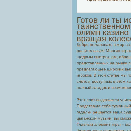
Готов ли ты и
таинственном
олимп казино 
вращая колес
Добро пожаловать в мир аза
решительным! Многие игро
щедрым выигрышам, обраща
представленных на рынке 
предлагающее широкий выб
игроков. В этой статье мы
слотов, доступных в этом к
полный загадок и возможно
Этот слот выделяется уни
Представьте себе туманный 
гадалки решается ваша суд
цыганской музыки, вы сможе
Главный элемент игры – ко
фриспинов и определяет ко