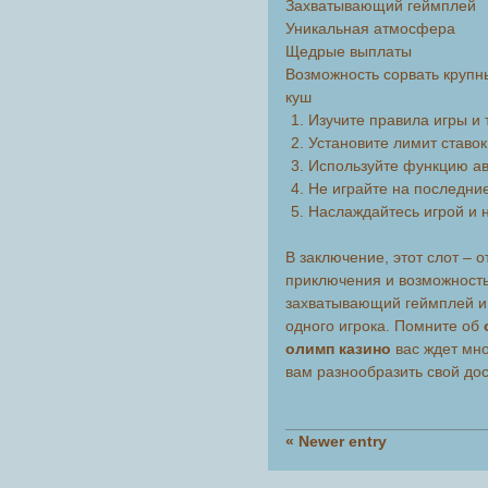
Захватывающий геймплей
Уникальная атмосфера
Щедрые выплаты
Возможность сорвать крупн
куш
Изучите правила игры и 
Установите лимит ставок
Используйте функцию ав
Не играйте на последние
Наслаждайтесь игрой и 
В заключение, этот слот – 
приключения и возможность
захватывающий геймплей и
одного игрока. Помните об
олимп казино
вас ждет мно
вам разнообразить свой дос
« Newer entry