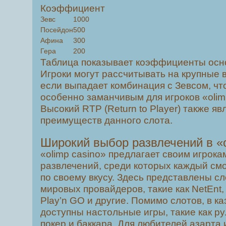
Коэффициент
Зевс
1000
Посейдон
500
Афина
300
Гера
200
Таблица показывает коэффициенты осн
Игроки могут рассчитывать на крупные 
если выпадает комбинация с Зевсом, что
особенно заманчивым для игроков «olim
Высокий RTP (Return to Player) также яв
преимуществ данного слота.
Широкий выбор развлечений в «o
«olimp casino» предлагает своим игрок
развлечений, среди которых каждый смо
по своему вкусу. Здесь представлены с
мировых провайдеров, такие как NetEnt,
Play’n GO и другие. Помимо слотов, в к
доступны настольные игры, такие как ру
покер и баккара. Для любителей азарта