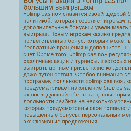
Бонусы и акции в «olimp casino» 
большим выигрышам
«olimp casino» славится своей щедрой 
политикой, которая позволяет игрокам п
дополнительные бонусы и увеличивать 
выигрыш. Новым игрокам казино предла
приветственный бонус, который может в
бесплатные вращения и дополнительны
счет. Кроме того, «olimp casino» регуля
различные акции и турниры, в которых и
выиграть ценные призы, такие как день
даже путешествия. Особое внимание сл
программу лояльности «olimp casino», к
предусматривает накопление баллов за 
их последующий обмен на ценные приз
лояльности разбита на несколько уровн
которых предусмотрены свои привилегии
повышенные бонусы, персональный ме
эксклюзивные предложения.