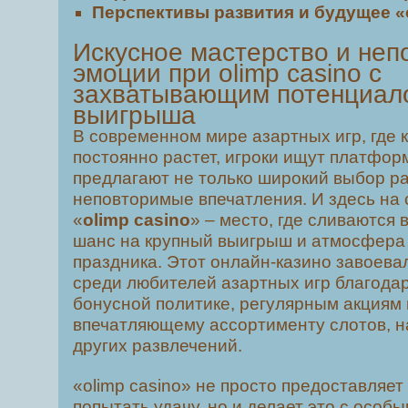
Перспективы развития и будущее «o
Искусное мастерство и не
эмоции при olimp casino с
захватывающим потенциал
выигрыша
В современном мире азартных игр, где 
постоянно растет, игроки ищут платфор
предлагают не только широкий выбор ра
неповторимые впечатления. И здесь на
«
olimp casino
» – место, где сливаются 
шанс на крупный выигрыш и атмосфера
праздника. Этот онлайн-казино завоева
среди любителей азартных игр благода
бонусной политике, регулярным акциям и
впечатляющему ассортименту слотов, н
других развлечений.
«olimp casino» не просто предоставляе
попытать удачу, но и делает это с особ