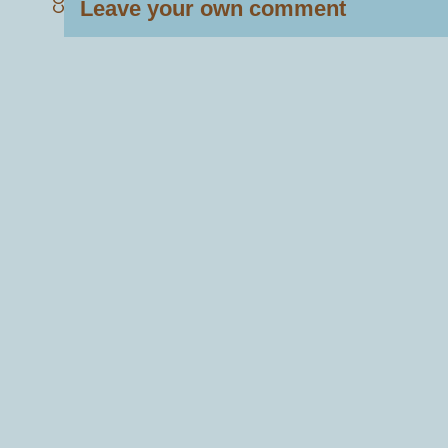
Leave your own comment