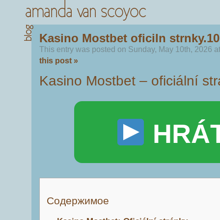
Kasino Mostbet oficiln strnky.1
This entry was posted on Sunday, May 10th, 2026 a
this post »
Kasino Mostbet – oficiální st
HRÁ
Содержимое