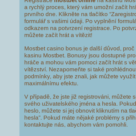
Registrace
mostbet online
na kasinu Most
a rychlý proces, který vám umožní začít hrát
prvního dne. Klikněte na tlačítko “Zaregistr
formulář s vašimi údaji. Po vyplnění formul
odkazem na potvrzení registrace. Po potvr
můžete začít hrát a vítězit!
Mostbet casino bonus je další důvod, proč 
kasinu Mostbet. Bonusy jsou dostupné pr
hráče a mohou vám pomoci začít hrát s vě
vítězství. Nezapomeňte si také prohlédno
podmínky, aby jste znali, jak můžete využí
maximálnímu efektu.
V případě, že jste již registrováni, můžete 
svého uživatelského jména a hesla. Pokud
heslo, můžete si jej obnovit kliknutím na t
hesla”. Pokud máte nějaké problémy s při
kontaktujte nás, abychom vám pomohli.