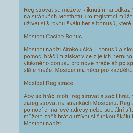
Registrovat se můžete kliknutím na odkaz “
na stránkách Mostbetu. Po registraci můžet
užívat si širokou škálu her a bonusů, které
Mostbet Casino Bonus
Mostbet nabízí širokou škálu bonusů a sle
pomoci hráčům získat více z jejich herníh
vítězného bonusu pro nové hráče až po spe
stálé hráče, Mostbet má něco pro každého
Mostbet Registrace
Aby se hráči mohli registrovat a začít hrát,
zaregistrovat na stránkách Mostbetu. Regi
pomocí e-mailové adresy nebo sociální sítě
můžete začít hrát a užívat si širokou škálu
Mostbet nabízí.