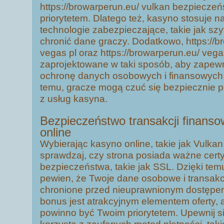
https://browarperun.eu/ vulkan bezpieczeńs
priorytetem. Dlatego też, kasyno stosuje 
technologie zabezpieczające, takie jak sz
chronić dane graczy. Dodatkowo, https://b
vegas pl oraz https://browarperun.eu/ veg
zaprojektowane w taki sposób, aby zape
ochronę danych osobowych i finansowych 
temu, gracze mogą czuć się bezpiecznie 
z usług kasyna.
Bezpieczeństwo transakcji finans
online
Wybierając kasyno online, takie jak Vulka
sprawdzaj, czy strona posiada ważne certy
bezpieczeństwa, takie jak SSL. Dzięki te
pewien, że Twoje dane osobowe i transakc
chronione przed nieuprawnionym dostępe
bonus jest atrakcyjnym elementem oferty,
powinno być Twoim priorytetem. Upewnij s