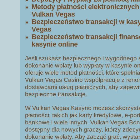
Metody płatności elektronicznych
Vulkan Vegas
Bezpieczeństwo transakcji w kas
Vegas
Bezpieczeństwo transakcji finan
kasynie online
Jeśli szukasz bezpiecznego i wygodnego
dokonanie wpłaty lub wypłaty w kasynie on
oferuje wiele metod płatności, które spełni
Vulkan Vegas Casino współpracuje z re
dostawcami usług płatniczych, aby zapewni
bezpieczne transakcje.
W Vulkan Vegas Kasyno możesz skorzysta
płatności, takich jak karty kredytowe, e-por
bankowe i wiele innych. Vulkan Vegas Bon
dostępny dla nowych graczy, którzy zdecy
dokonanie wpłaty. Aby zacząć grać, wysta