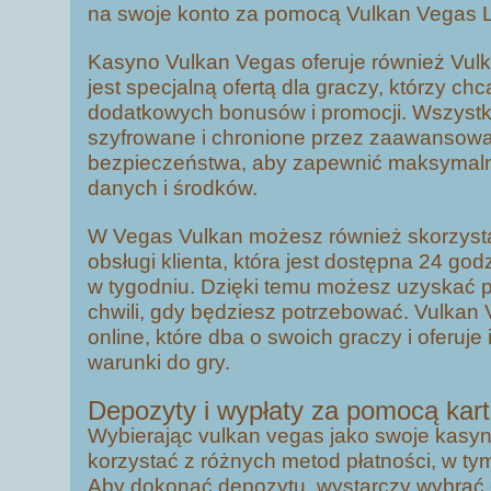
na swoje konto za pomocą Vulkan Vegas 
Kasyno Vulkan Vegas oferuje również Vulk
jest specjalną ofertą dla graczy, którzy ch
dodatkowych bonusów i promocji. Wszystki
szyfrowane i chronione przez zaawansowa
bezpieczeństwa, aby zapewnić maksymal
danych i środków.
W Vegas Vulkan możesz również skorzyst
obsługi klienta, która jest dostępna 24 god
w tygodniu. Dzięki temu możesz uzyskać 
chwili, gdy będziesz potrzebować. Vulkan
online, które dba o swoich graczy i oferuje
warunki do gry.
Depozyty i wypłaty za pomocą kar
Wybierając vulkan vegas jako swoje kasyn
korzystać z różnych metod płatności, w ty
Aby dokonać depozytu, wystarczy wybrać