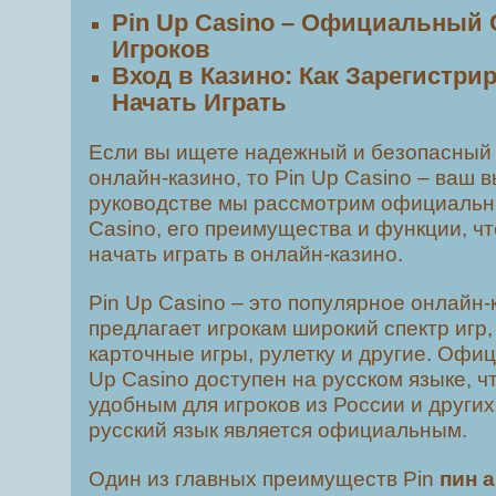
Pin Up Casino – Официальный 
Игроков
Вход в Казино: Как Зарегистри
Начать Играть
Если вы ищете надежный и безопасный 
онлайн-казино, то Pin Up Casino – ваш 
руководстве мы рассмотрим официальн
Casino, его преимущества и функции, ч
начать играть в онлайн-казино.
Pin Up Casino – это популярное онлайн-
предлагает игрокам широкий спектр игр,
карточные игры, рулетку и другие. Офи
Up Casino доступен на русском языке, ч
удобным для игроков из России и других 
русский язык является официальным.
Один из главных преимуществ Pin
пин а