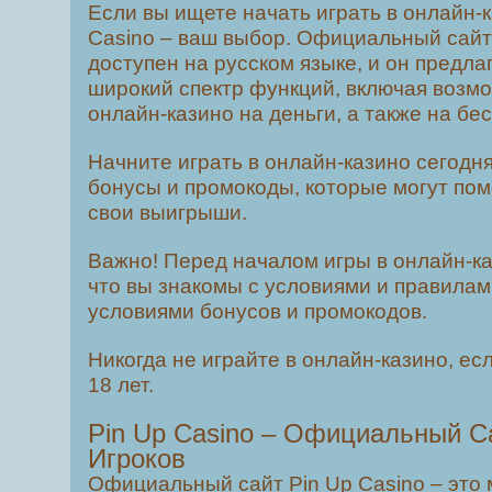
Если вы ищете начать играть в онлайн-к
Casino – ваш выбор. Официальный сайт 
доступен на русском языке, и он предла
широкий спектр функций, включая возмо
онлайн-казино на деньги, а также на бе
Начните играть в онлайн-казино сегодня
бонусы и промокоды, которые могут пом
свои выигрыши.
Важно! Перед началом игры в онлайн-ка
что вы знакомы с условиями и правилами
условиями бонусов и промокодов.
Никогда не играйте в онлайн-казино, ес
18 лет.
Pin Up Casino – Официальный С
Игроков
Официальный сайт Pin Up Casino – это м