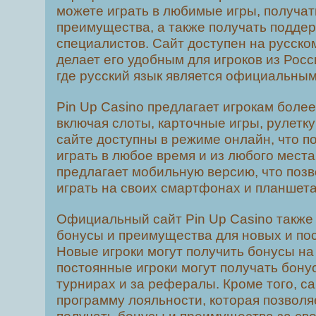
можете играть в любимые игры, получат
преимущества, а также получать подде
специалистов. Сайт доступен на русском
делает его удобным для игроков из Росс
где русский язык является официальным
Pin Up Casino предлагает игрокам более 
включая слоты, карточные игры, рулетку
сайте доступны в режиме онлайн, что п
играть в любое время и из любого места.
предлагает мобильную версию, что позв
играть на своих смартфонах и планшета
Официальный сайт Pin Up Casino также
бонусы и преимущества для новых и пос
Новые игроки могут получить бонусы на 
постоянные игроки могут получать бонус
турнирах и за рефералы. Кроме того, с
программу лояльности, которая позволя