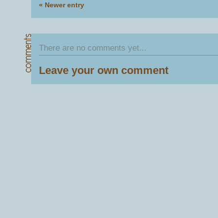
« Newer entry
There are no comments yet...
Leave your own comment