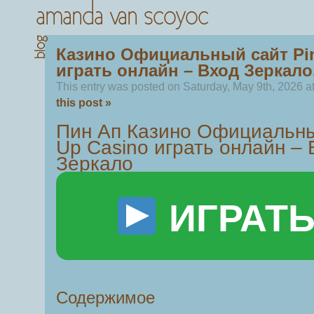
Казино Официальный сайт Pin
играть онлайн – Вход Зеркало
This entry was posted on Saturday, May 9th, 2026 a
this post »
Пин Ап Казино Официальный
Up Casino играть онлайн – 
Зеркало
ИГРАТ
Содержимое