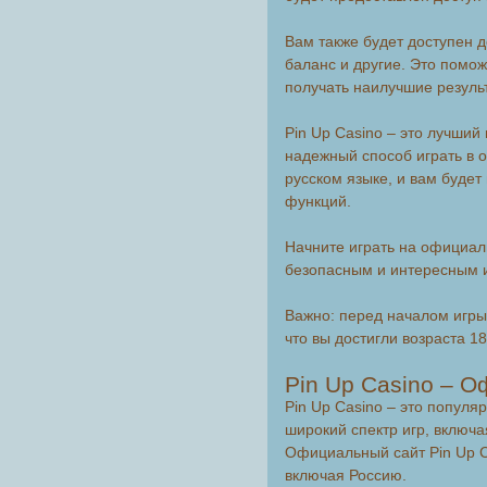
Вам также будет доступен д
баланс и другие. Это помо
получать наилучшие резуль
Pin Up Casino – это лучший
надежный способ играть в 
русском языке, и вам будет
функций.
Начните играть на официал
безопасным и интересным 
Важно: перед началом игры
что вы достигли возраста 18
Pin Up Casino – 
Pin Up Casino – это популя
широкий спектр игр, включа
Официальный сайт Pin Up Ca
включая Россию.