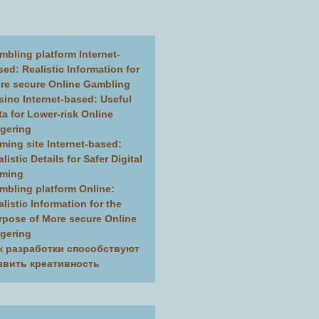
mbling platform Internet-
sed: Realistic Information for
re secure Online Gambling
sino Internet-based: Useful
ta for Lower-risk Online
gering
ming site Internet-based:
listic Details for Safer Digital
ming
mbling platform Online:
listic Information for the
rpose of More secure Online
gering
к разработки способствуют
звить креативность