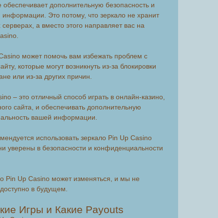
же обеспечивает дополнительную безопасность и
информации. Это потому, что зеркало не хранит
серверах, а вместо этого направляет вас на
asino.
 Casino может помочь вам избежать проблем с
йту, которые могут возникнуть из-за блокировки
ане или из-за других причин.
sino – это отличный способ играть в онлайн-казино,
ого сайта, и обеспечивать дополнительную
иальность вашей информации.
мендуется использовать зеркало Pin Up Casino
они уверены в безопасности и конфиденциальности
о Pin Up Casino может изменяться, и мы не
 доступно в будущем.
кие Игры и Какие Payouts