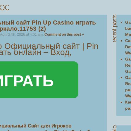
ный сайт Pin Up Casino играть
Ga
ркало.11753 (2)
ba
Mo
April 27th, 2026 at 4:01 am.
Comment on this post »
Ca
о Официальный сайт | Pin
Da
ать онлайн – Вход,
Wa
Ga
Rea
Ga
ГРАТЬ
Ga
Rea
pu
Wa
Ка
ра
фициальный Сайт для Игроков