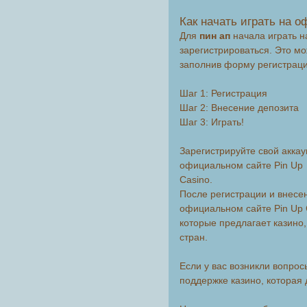
Как начать играть на 
Для
пин ап
начала играть н
зарегистрироваться. Это мо
заполнив форму регистрации
Шаг 1: Регистрация
Шаг 2: Внесение депозита
Шаг 3: Играть!
Зарегистрируйте свой аккау
официальном сайте Pin Up
Casino.
После регистрации и внесен
официальном сайте Pin Up 
которые предлагает казино,
стран.
Если у вас возникли вопрос
поддержке казино, которая 