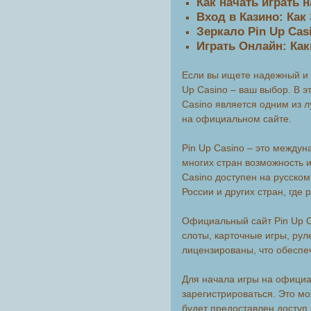
Как начать играть 
Вход в Казино: Как
Зеркало Pin Up Cas
Играть Онлайн: Как
Если вы ищете надежный и б
Up Casino – ваш выбор. В э
Casino является одним из л
на официальном сайте.
Pin Up Casino – это междун
многих стран возможность 
Casino доступен на русском
России и других стран, где
Официальный сайт Pin Up C
слоты, карточные игры, рул
лицензированы, что обеспеч
Для начала игры на официа
зарегистрироваться. Это мо
будет предоставлен доступ 