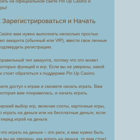
рать на официальном сайте Pin Up Casino и
гры!
к Зарегистрироваться и Начать
Casino вам нужно выполнить несколько простых
ип аккаунта (обычный или VIP), ввести свои личные
подтвердить регистрацию.
равильный тип аккаунта, потому что это может
которых функций и игр. Если вы не уверены, какой
м стоит обратиться к поддержке Pin Up Casino.
ите доступ к играм и сможете начать играть. Вам
которая вам понравилась, и начать играть.
ирокий выбор игр, включая слоты, карточные игры,
о играть на деньги или на бесплатные деньги, если
 перед игрой на деньги.
что играть на деньги – это риск, и вам нужно быть
и вы не уверены, как играть на деньги, то вам стоит