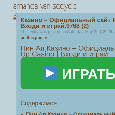
Казино – Официальный сайт P
Входи и играй.9768 (2)
This entry was posted on Saturday, May 2nd, 2026 
on this post »
Пин Ап Казино – Официаль
Up Casino | Входи и играй
ИГРАТ
Содержимое
Пин Ап Казино – Официальный 