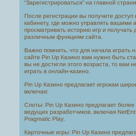
“Зарегистрироваться” на главной страни
После регистрации вы получите доступ 
кабинету, где можно управлять вашими 
просматривать историю игр и получать д
различным функциям сайта.
Важно помнить, что для начала играть
сайте Pin Up Казино вам нужно быть ста
вы не достигли этого возраста, то вам 
играть в онлайн-казино.
Pin Up Казино предлагает игрокам широк
включая:
Слоты: Pin Up Казино предлагает более
ведущих разработчиков, включая NetEnt,
Pragmatic Play.
Карточные игры: Pin Up Казино предлага