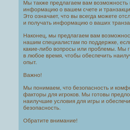
Мы также предлагаем вам возможность 
информацию о вашем счете и транзакци
Это означает, что вы всегда можете отс
и получать информацию о ваших транза
Наконец, мы предлагаем вам возможнос
нашим специалистам по поддержке, если
какие-либо вопросы или проблемы. Мы 
в любое время, чтобы обеспечить наил
опыт.
Важно!
Мы понимаем, что безопасность и комф
факторы для игроков. Мы готовы предл
наилучшие условия для игры и обеспеч
безопасность.
Обратите внимание!