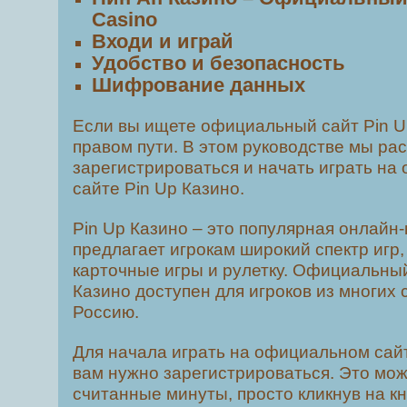
Casino
Входи и играй
Удобство и безопасность
Шифрование данных
Если вы ищете официальный сайт Pin Up
правом пути. В этом руководстве мы рас
зарегистрироваться и начать играть н
сайте Pin Up Казино.
Pin Up Казино – это популярная онлайн-
предлагает игрокам широкий спектр игр,
карточные игры и рулетку. Официальный
Казино доступен для игроков из многих 
Россию.
Для начала играть на официальном сайт
вам нужно зарегистрироваться. Это мож
считанные минуты, просто кликнув на к