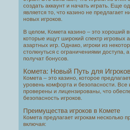
создать аккаунт и начать играть. Еще 
является то, что казино не предлагает н
новых игроков.
В целом, Комета казино – это хороший в
которые ищут широкий спектр игровых 
азартных игр. Однако, игроки из некото
столкнуться с ограничениями доступа, а
получат бонусов.
Комета: Новый Путь для Игроко
Комета – это казино, которое предлагае
уровень комфорта и безопасности. Все 
проверены и лицензированы, что обесп
безопасность игроков.
Преимущества игроков в Комете
Комета предлагает игрокам несколько п
включая: