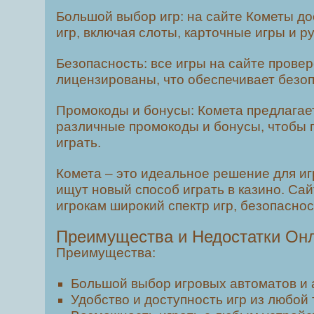
Большой выбор игр: на сайте Кометы до
игр, включая слоты, карточные игры и ру
Безопасность: все игры на сайте прове
лицензированы, что обеспечивает безоп
Промокоды и бонусы: Комета предлагае
различные промокоды и бонусы, чтобы 
играть.
Комета – это идеальное решение для иг
ищут новый способ играть в казино. Сай
игрокам широкий спектр игр, безопаснос
Преимущества и Недостатки Он
Преимущества:
Большой выбор игровых автоматов и 
Удобство и доступность игр из любой