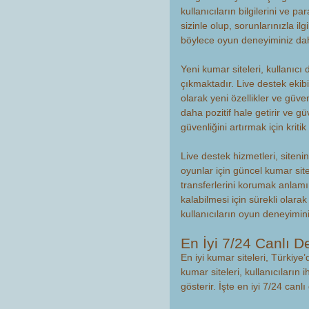
kullanıcıların bilgilerini ve pa
sizinle olup, sorunlarınızla ilgi
böylece oyun deneyiminiz dah
Yeni kumar siteleri, kullanıcı
çıkmaktadır. Live destek ekibi
olarak yeni özellikler ve güve
daha pozitif hale getirir ve güv
güvenliğini artırmak için kritik
Live destek hizmetleri, siteni
oyunlar için güncel kumar sitel
transferlerini korumak anlamın
kalabilmesi için sürekli olarak
kullanıcıların oyun deneyimini 
En İyi 7/24 Canlı D
En iyi kumar siteleri, Türkiye
kumar siteleri, kullanıcıların
gösterir. İşte en iyi 7/24 canl