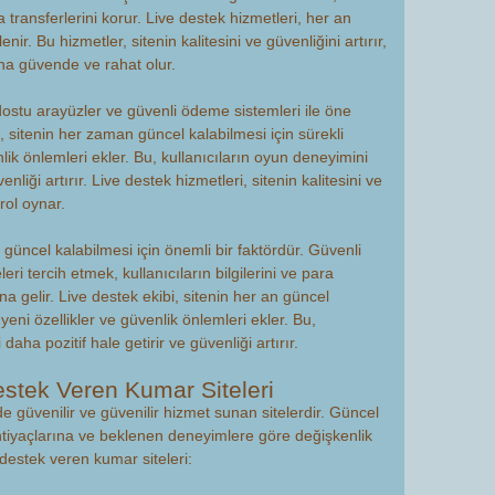
ra transferlerini korur. Live destek hizmetleri, her an
lenir. Bu hizmetler, sitenin kalitesini ve güvenliğini artırır,
a güvende ve rahat olur.
 dostu arayüzler ve güvenli ödeme sistemleri ile öne
, sitenin her zaman güncel kalabilmesi için sürekli
nlik önlemleri ekler. Bu, kullanıcıların oyun deneyimini
enliği artırır. Live destek hizmetleri, sitenin kalitesini ve
 rol oynar.
n güncel kalabilmesi için önemli bir faktördür. Güvenli
eri tercih etmek, kullanıcıların bilgilerini ve para
a gelir. Live destek ekibi, sitenin her an güncel
 yeni özellikler ve güvenlik önlemleri ekler. Bu,
daha pozitif hale getirir ve güvenliği artırır.
estek Veren Kumar Siteleri
’de güvenilir ve güvenilir hizmet sunan sitelerdir. Güncel
 ihtiyaçlarına ve beklenen deneyimlere göre değişkenlik
ı destek veren kumar siteleri: