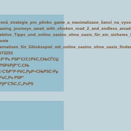
esná_strategie_pro_plinko_game_a_maximalizace_šancí_na_vy
azing_journeys_await_with_chicken_road_2_and_endless_arcad
fektive_Tipps_und_online_casino_ohne_oasis_für_ein_sicheres_S
копія
ternativen_für_Glücksspiel_mit_online_casino_ohne_oasis_find
073253
Р°Рє РЅР°СѓС‡РёС‚СЊСЃСЏ
РЅРёРјР°С‚СЊ
С‹СЂР°Р·РёС‚РµР»СЊРЅС‹Рµ
РѕС‚Рѕ РЅР°
РјР°СЂС‚С„РѕРЅ