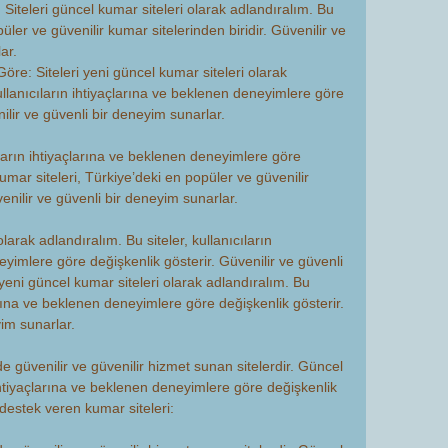
Siteleri güncel kumar siteleri olarak adlandıralım. Bu
püler ve güvenilir kumar sitelerinden biridir. Güvenilir ve
ar.
öre: Siteleri yeni güncel kumar siteleri olarak
kullanıcıların ihtiyaçlarına ve beklenen deneyimlere göre
ilir ve güvenli bir deneyim sunarlar.
cıların ihtiyaçlarına ve beklenen deneyimlere göre
umar siteleri, Türkiye’deki en popüler ve güvenilir
venilir ve güvenli bir deneyim sunarlar.
olarak adlandıralım. Bu siteler, kullanıcıların
eyimlere göre değişkenlik gösterir. Güvenilir ve güvenli
 yeni güncel kumar siteleri olarak adlandıralım. Bu
çlarına ve beklenen deneyimlere göre değişkenlik gösterir.
yim sunarlar.
’de güvenilir ve güvenilir hizmet sunan sitelerdir. Güncel
 ihtiyaçlarına ve beklenen deneyimlere göre değişkenlik
ı destek veren kumar siteleri: