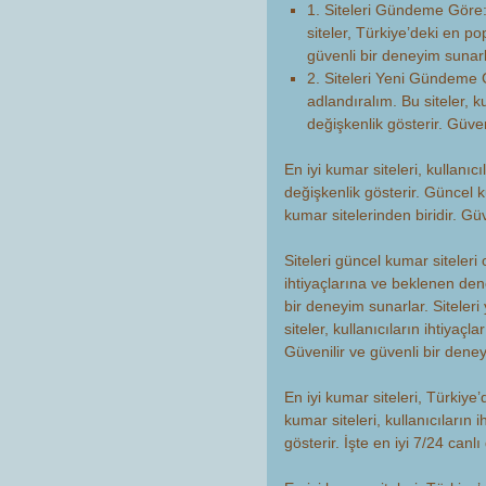
1. Siteleri Gündeme Göre: 
siteler, Türkiye’deki en po
güvenli bir deneyim sunarl
2. Siteleri Yeni Gündeme G
adlandıralım. Bu siteler, 
değişkenlik gösterir. Güven
En iyi kumar siteleri, kullanı
değişkenlik gösterir. Güncel k
kumar sitelerinden biridir. Gü
Siteleri güncel kumar siteleri 
ihtiyaçlarına ve beklenen den
bir deneyim sunarlar. Siteleri
siteler, kullanıcıların ihtiya
Güvenilir ve güvenli bir dene
En iyi kumar siteleri, Türkiye
kumar siteleri, kullanıcıların
gösterir. İşte en iyi 7/24 canl