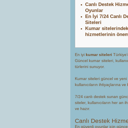
Canlı Destek Hizme
Oyunlar
En İyi 7/24 Canlı 
Siteleri
Kumar sitelerindek
hizmetlerinin önem
En iyi
kumar siteleri
Türkiye’
Güncel kumar siteleri, kullanıc
türlerini sunuyor.
Kumar siteleri güncel ve yeni b
kullanıcıların ihtiyaçlarına ve
7/24 canlı destek sunan günce
siteler, kullanıcıların her an
ve hazır.
Canlı Destek Hizmet
En güvenli oyunlar için güncel 