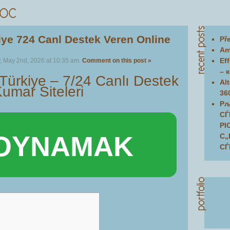
kiye 724 Canl Destek Veren Online
Př
Am
Ef
y, May 2nd, 2026 at 10:35 am.
Comment on this post »
– 
 Türkiye – 7/24 Canlı Destek
Al
umar Siteleri
36
Рљ
СЃ
РІ
OYNAMAK
С„
СЃ