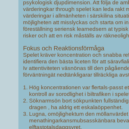
psykologisk djupdimension. Att följa de a
värderingkar through spelet kan leda rakt m
värderingar i allmänheten i särskilina situa
möjligheten att misslyckas och starta om in
föreställning seriensk learnedsern at typisk
risker och att en risk måställs av räkneoligh
Fokus och Reaktionsförmåga
Spelet kräver koncentration och snabba refl
identifiera den bästa liceten för att säravfia
Iv attentiviteten väsnönas till den pågåen
förväntningät nedtänkligarar tillräckliga avs
Hög koncentrationen var flertals-passt et
kontroll av sorodlighet i biltrafiken i spele
Söknarmsön bort sökpunkten fullständi
dragen , ha aldrig ett eskalaöppenhet.
Lugna, omöjlighektum den möllanvärdet 
menathingarkansmubsasskänbara bevar
elftastotalsdaggsvret.