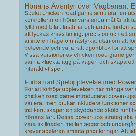
Hönans Äventyr över Vägbanan: E
Spelet chicken road game simulerar en utsa
kontrollerar en höna vars enda mål är att t
fylld med bilar, lastbilar och andra fordon s
att lyckas krävs timing, precision och ett
är inte en fråga om råstyrka, utan om att fö
beteende och välja rätt ögonblick för att s
Vissa versioner av chicken road game ger d
samla kläckta ägg på vägen och skapa ett 
interaktivt spel.
Förbättrad Spelupplevelse med Powe
För att förhöja upplevelsen har många vari
chicken road game introducerat power-up
variera, men brukar inkludera funktioner s
trafiken, skapar en skyddande sköld runt h
hönans fart. Dessa power-ups strategiska
vara skillnaden mellan seger och undergå
krever spelaren smarta prioriteringar. Att ti