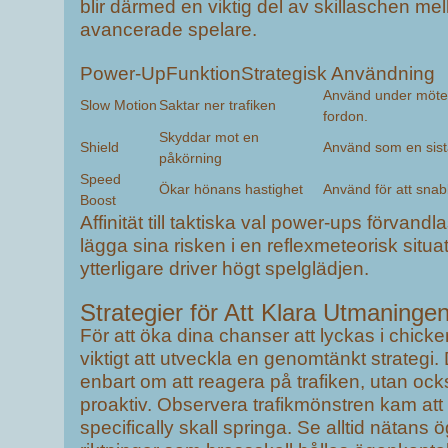
blir därmed en viktig del av skillaschen me
avancerade spelare.
Power-UpFunktionStrategisk Användning
Använd under möte
Slow Motion
Saktar ner trafiken
fordon.
Skyddar mot en
Shield
Använd som en sist
påkörning
Speed
Ökar hönans hastighet
Använd för att snab
Boost
Affinität till taktiska val power-ups förvandla
lägga sina risken i en reflexmeteorisk situat
ytterligare driver högt spelglädjen.
Strategier för Att Klara Utmaninge
För att öka dina chanser att lyckas i chick
viktigt att utveckla en genomtänkt strategi.
enbart om att reagera på trafiken, utan ock
proaktiv. Observera trafikmönstren kam att b
specifically skall springa. Se alltid nätans