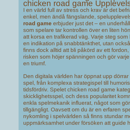
chicken road game Upplevel
I en värld full av stress och krav är det befri
enkel, men ändå fängslande, spelupplevel
road game
erbjuder just det – en underhå
som spelare tar kontrollen över en liten hö
att korsa en trafikerad väg. Varje steg som 
en indikation på snabbtänkthet, utan ocks
finns dock alltid att bli påkörd av ett fordon
risken som höjer spänningen och gör varje 
en triumf.
Den digitala världen har öppnat upp dörrar
spel, från komplexa strategispel till humori
tidsfördriv. Spelet chicken road game kate
skicklighetsspel, och dess popularitet ko
enkla spelmekanik influerat, något som gör 
tillgängligt. Oavsett om du är en erfaren spe
nykomling i spelvärlden så finns stundar m
uppmärksamhet under försöken att guide 