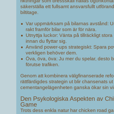
riktningar som bressskall hållas ögonkontak
säkerställa ett fullsamt ansvarsfullt utföra
biltitage.
Var uppmärksam på bilarnas avstånd: Un
rakt framför bilar som är för nära.
Utnyttja luckor: Vänta på tillräckligt stora 
innan du flyttar sig.
Använd power-ups strategiskt: Spara pow
verkligen behöver dem.
Öva, öva, öva: Ju mer du spelar, desto bät
förutse trafiken.
Genom att kombinera välgfinanserade ref
rättfärdigdes strategin ut blir chansenats ut 
cementangelägenheten ganska ökar sin vi
Den Psykologiska Aspekten av Ch
Game
Trots dess enkla natur har chicken road 