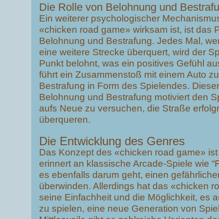
Die Rolle von Belohnung und Bestraf
Ein weiterer psychologischer Mechanismus
«chicken road game» wirksam ist, ist das P
Belohnung und Bestrafung. Jedes Mal, we
eine weitere Strecke überquert, wird der Sp
Punkt belohnt, was ein positives Gefühl a
führt ein Zusammenstoß mit einem Auto zu 
Bestrafung in Form des Spielendes. Dieser
Belohnung und Bestrafung motiviert den Sp
aufs Neue zu versuchen, die Straße erfolg
überqueren.
Die Entwicklung des Genres
Das Konzept des «chicken road game» ist 
erinnert an klassische Arcade-Spiele wie “
es ebenfalls darum geht, einen gefährlich
überwinden. Allerdings hat das «chicken 
seine Einfachheit und die Möglichkeit, es 
zu spielen, eine neue Generation von Spiel