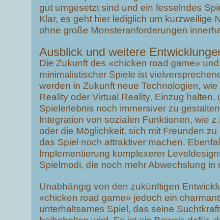
gut umgesetzt sind und ein fesselndes Spie
Klar, es geht hier lediglich um kurzweilig
ohne große Monsteranforderungen innerha
Ausblick und weitere Entwicklunge
Die Zukunft des «chicken road game» und 
minimalistischer Spiele ist vielverspreche
werden in Zukunft neue Technologien, wie
Reality oder Virtual Reality, Einzug halten
Spielerlebnis noch immersiver zu gestalten
Integration von sozialen Funktionen, wie z
oder die Möglichkeit, sich mit Freunden z
das Spiel noch attraktiver machen. Ebenfal
Implementierung komplexerer Leveldesign
Spielmodi, die noch mehr Abwechslung in d
Unabhängig von den zukünftigen Entwicklu
«chicken road game» jedoch ein charman
unterhaltsames Spiel, das seine Suchtkraft