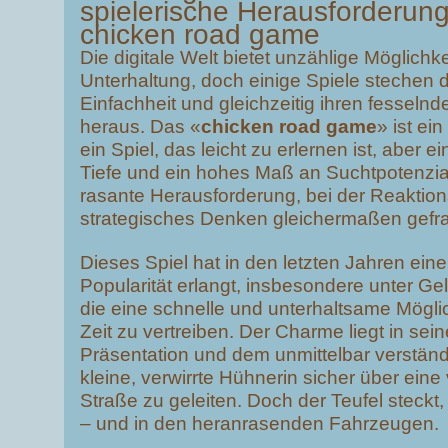
spielerische Herausforderun
chicken road game
Die digitale Welt bietet unzählige Möglichk
Unterhaltung, doch einige Spiele stechen d
Einfachheit und gleichzeitig ihren fesseln
heraus. Das «
chicken road game
» ist ei
ein Spiel, das leicht zu erlernen ist, aber
Tiefe und ein hohes Maß an Suchtpotenzial 
rasante Herausforderung, bei der Reaktion
strategisches Denken gleichermaßen gefra
Dieses Spiel hat in den letzten Jahren ei
Popularität erlangt, insbesondere unter Ge
die eine schnelle und unterhaltsame Möglic
Zeit zu vertreiben. Der Charme liegt in sei
Präsentation und dem unmittelbar verständl
kleine, verwirrte Hühnerin sicher über eine
Straße zu geleiten. Doch der Teufel steckt, 
– und in den heranrasenden Fahrzeugen.