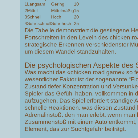
1
Langsam
Gering
10
2
Mittel
Mittelmäßig
15
3
Schnell
Hoch
20
4
Sehr schnell
Sehr hoch
25
Die Tabelle demonstriert die gestiegene H
Fortschreiten in den Leveln des chicken 
strategische Erkennen verschiedenster Must
um diesem Wandel standzuhalten.
Die psychologischen Aspekte des 
Was macht das «chicken road game» so f
wesentlicher Faktor ist der sogenannte “Fl
Zustand tiefer Konzentration und Versunke
Spieler das Gefühl haben, vollkommen in
aufzugehen. Das Spiel erfordert ständige
schnelle Reaktionen, was diesen Zustand 
Adrenalinstoß, den man erlebt, wenn man
Zusammenstoß mit einem Auto entkommt, is
Element, das zur Suchtgefahr beiträgt.