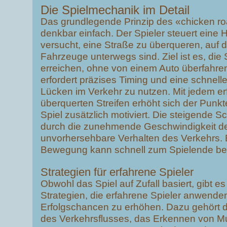
Die Spielmechanik im Detail
Das grundlegende Prinzip des «chicken ro
denkbar einfach. Der Spieler steuert eine 
versucht, eine Straße zu überqueren, auf d
Fahrzeuge unterwegs sind. Ziel ist es, die
erreichen, ohne von einem Auto überfahre
erfordert präzises Timing und eine schnell
Lücken im Verkehr zu nutzen. Mit jedem er
überquerten Streifen erhöht sich der Punk
Spiel zusätzlich motiviert. Die steigende Sc
durch die zunehmende Geschwindigkeit de
unvorhersehbare Verhalten des Verkehrs. 
Bewegung kann schnell zum Spielende be
Strategien für erfahrene Spieler
Obwohl das Spiel auf Zufall basiert, gibt e
Strategien, die erfahrene Spieler anwende
Erfolgschancen zu erhöhen. Dazu gehört
des Verkehrsflusses, das Erkennen von M