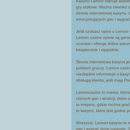
Kasyno Lemon oferuje swoim g
gry stołowe. Można również s
stronie internetowej kasyna.
emocjonujących gier i wygra
Jeśli szukasz opinii o Lemon
Lemon casino opinie są gener
uczciwe i oferuje dobre waru
bezpiecznie i wygodnie.
Strona internetowa kasyna jes
polskich graczy. Lemon casin
niezbędne informacje o kasyn
obsługą klienta, jeśli mają P
Lemoncasino to marka, która
różnych gier i atrakcji, któr
to miejsce, gdzie można gra
to kasyno, które jest godne p
Wreszcie, Lemon kasyno to m
gier i wygrać duże nagrody. 