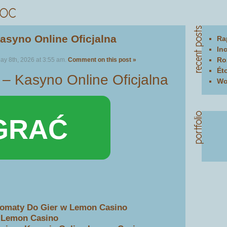
asyno Online Oficjalna
Ra
In
Ro
May 8th, 2026 at 3:55 am.
Comment on this post »
Ét
– Kasyno Online Oficjalna
Wo
GRAĆ
tomaty Do Gier w Lemon Casino
 Lemon Casino