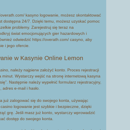
://overath.com/ kasyno logowanie, możesz skontaktować
 jest dostępna 24/7. Dzięki temu, możesz uzyskać pomoc
zelkie problemy. Zarejestruj się teraz na
 odkryj świat emocjonujących gier hazardowych i
wnież odwiedzić https://overath.com/ casyno, aby
e i jego ofercie.
wanie w Kasynie Online Lemon
no, należy najpierw założyć konto. Proces rejestracji
ilka minut. Wystarczy wejść na stronę internetową kasyna
j się”. Następnie należy wypełnić formularz rejestracyjny,
adres e-mail i hasło.
a już zalogować się do swojego konta, używając
casino logowanie jest szybkie i bezpieczne, dzięki
ć grę. Jeśli masz już konto, wystarczy wprowadzić
kać dostęp do swojego konta.