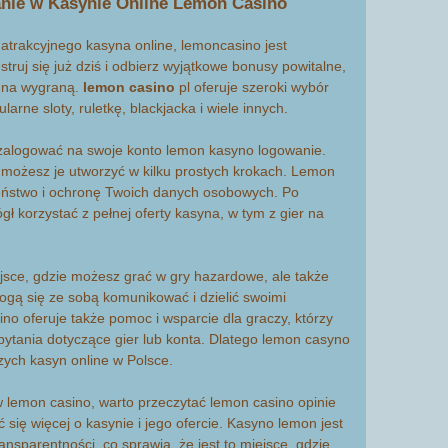
anie w Kasynie Online Lemon Casino
 atrakcyjnego kasyna online, lemoncasino jest
ruj się już dziś i odbierz wyjątkowe bonusy powitalne,
e na wygraną.
lemon casino
pl oferuje szeroki wybór
arne sloty, ruletkę, blackjacka i wiele innych.
 zalogować na swoje konto lemon kasyno logowanie.
, możesz je utworzyć w kilku prostych krokach. Lemon
eństwo i ochronę Twoich danych osobowych. Po
ł korzystać z pełnej oferty kasyna, w tym z gier na
ejsce, gdzie możesz grać w gry hazardowe, ale także
ogą się ze sobą komunikować i dzielić swoimi
o oferuje także pomoc i wsparcie dla graczy, którzy
ytania dotyczące gier lub konta. Dlatego lemon casyno
zych kasyn online w Polsce.
 lemon casino, warto przeczytać lemon casino opinie
 się więcej o kasynie i jego ofercie. Kasyno lemon jest
ransparentności, co sprawia, że jest to miejsce, gdzie