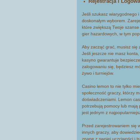
Rejestracja i Logow
Jeśli szukasz wiarygodnego i
doskonałym wyborem. Zarejest
które zwiększą Twoje szans
gier hazardowych, w tym popul
Aby zacząć grać, musisz się
Jeśli jeszcze nie masz konta
kasyno gwarantuje bezpiecz
zalogowaniu się, będziesz móg
żywo i turniejów.
Casino lemon to nie tylko mi
społeczność graczy, którzy m
doświadczeniami. Lemon casin
potrzebują pomocy lub mają p
jest jednym z najpopularniejs
Przed zarejestrowaniem się w
innych graczy, aby dowiedzieć
znane z swojej uczciwości i t