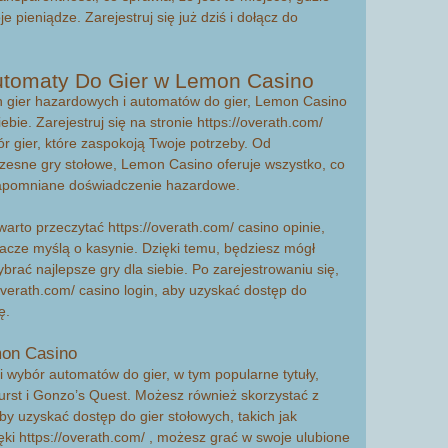
pieniądze. Zarejestruj się już dziś i dołącz do
utomaty Do Gier w Lemon Casino
h gier hazardowych i automatów do gier, Lemon Casino
ebie. Zarejestruj się na stronie https://overath.com/
bór gier, które zaspokoją Twoje potrzeby. Od
zesne gry stołowe, Lemon Casino oferuje wszystko, co
zapomniane doświadczenie hazardowe.
arto przeczytać https://overath.com/ casino opinie,
gracze myślą o kasynie. Dzięki temu, będziesz mógł
rać najlepsze gry dla siebie. Po zarejestrowaniu się,
overath.com/ casino login, aby uzyskać dostęp do
ę.
mon Casino
 wybór automatów do gier, w tym popularne tytuły,
burst i Gonzo’s Quest. Możesz również skorzystać z
by uzyskać dostęp do gier stołowych, takich jak
zięki https://overath.com/ , możesz grać w swoje ulubione