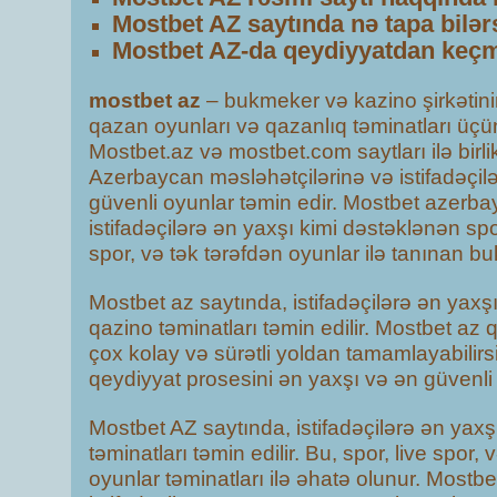
Mostbet AZ saytında nə tapa bilər
Mostbet AZ-da qeydiyyatdan keç
mostbet az
– bukmeker və kazino şirkətini
qazan oyunları və qazanlıq təminatları üçün
Mostbet.az və mostbet.com saytları ilə birli
Azerbaycan məsləhətçilərinə və istifadəçil
güvenli oyunlar təmin edir. Mostbet azerba
istifadəçilərə ən yaxşı kimi dəstəklənən spor
spor, və tək tərəfdən oyunlar ilə tanınan b
Mostbet az saytında, istifadəçilərə ən yaxş
qazino təminatları təmin edilir. Mostbet az 
çox kolay və sürətli yoldan tamamlayabilirsi
qeydiyyat prosesini ən yaxşı və ən güvenli 
Mostbet AZ saytında, istifadəçilərə ən yax
təminatları təmin edilir. Bu, spor, live spor, 
oyunlar təminatları ilə əhatə olunur. Mostbe