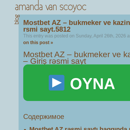
Mostbet AZ – bukmeker ve kazin
rsmi sayt.5812
This entry was posted on Sunday, April 26th, 2026 a
on this post »
Mostbet AZ – bukmeker ve k
– Giriş rəsmi sayt
OYNA
Содержимое
Mostbet AZ rəsmi saytı haqqında