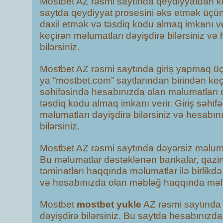
Mostbet AZ rəsmi saytında qeydiyyatdan keç
saytda qeydiyyat prosesini əks etmək üçün
daxil etmək və təsdiq kodu almaq imkanı v
keçirən məlumatları dəyişdirə bilərsiniz və 
bilərsiniz.
Mostbet AZ rəsmi saytında giriş yapmaq ü
ya “mostbet.com” saytlarından birindən keçə 
səhifəsində hesabınızda olan məlumatları 
təsdiq kodu almaq imkanı verir. Giriş səhif
məlumatları dəyişdirə bilərsiniz və hesabınız
bilərsiniz.
Mostbet AZ rəsmi saytında dəyərsiz məlumat
Bu məlumatlar dəstəklənən bankalar, qazi
təminatları haqqında məlumatlar ilə birlikdə,
və hesabınızda olan məbləğ haqqında məlum
Mostbet
mostbet yukle
AZ rəsmi saytında
dəyişdirə bilərsiniz. Bu saytda hesabınızd