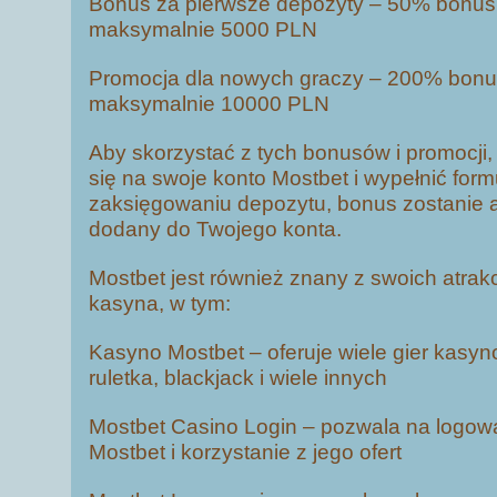
Bonus za pierwsze depozyty – 50% bonus
maksymalnie 5000 PLN
Promocja dla nowych graczy – 200% bonu
maksymalnie 10000 PLN
Aby skorzystać z tych bonusów i promocji
się na swoje konto Mostbet i wypełnić for
zaksięgowaniu depozytu, bonus zostanie 
dodany do Twojego konta.
Mostbet jest również znany z swoich atrakc
kasyna, w tym:
Kasyno Mostbet – oferuje wiele gier kasy
ruletka, blackjack i wiele innych
Mostbet Casino Login – pozwala na logow
Mostbet i korzystanie z jego ofert