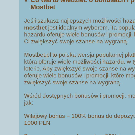
Mostbet
Jeśli szukasz najlepszych możliwości haza
mostbet
jest idealnym wyborem. Ta popula
hazardu oferuje wiele bonusów i promocji
Ci zwiększyć swoje szanse na wygraną.
Mostbet.pl to polska wersja popularnej pla
która oferuje wiele możliwości hazardu, w 
loterie. Aby zwiększyć swoje szanse na w
oferuje wiele bonusów i promocji, które m
zwiększyć swoje szanse na wygraną.
Wśród dostępnych bonusów i promocji, mo
jak:
Witajowy bonus – 100% bonus do depozyt
1000 PLN