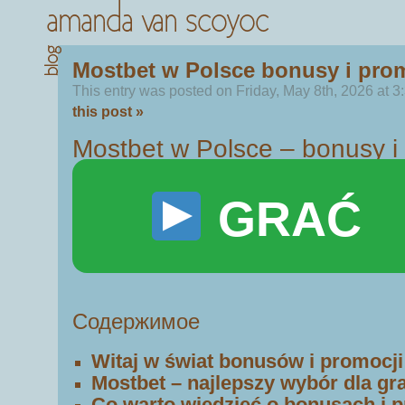
Mostbet w Polsce bonusy i pro
This entry was posted on Friday, May 8th, 2026 at 
this post »
Mostbet w Polsce – bonusy i
GRAĆ
Содержимое
Witaj w świat bonusów i promocji
Mostbet – najlepszy wybór dla gr
Co warto wiedzieć o bonusach i 