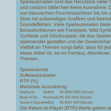
Spielautomaten sind das Herzstück vieler 
und coolzino bildet hier keine Ausnahme. 
von klassischen Fruchtmaschinen bis hin
Slots mit aufwendigen Grafiken und beei
Soundeffekten. Viele Spielautomaten biete
Bonusfunktionen wie Freispiele, Wild-Symb
Symbole und Glücksspiele, die das Spiele
spannender gestalten und die Gewinncha
Vielfalt an Themen sorgt dafür, dass für 
etwas dabei ist, sei es Fantasy, Abenteuer,
Themen.
Spielautomat
Softwareanbieter
RTP (%)
Maximale Auszahlung
Starburst
NetEnt
96.09
50.000x Einsatz
Book of Ra
Novomatic
95.10
5.000x Einsatz
Gonzo’s Quest
NetEnt
96.00
37.500 Münzen
Die Return-to-Player (RTP)-Werte geben a