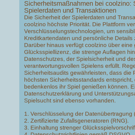
Sicherheitsmaßnahmen bei coolzino: 
Spielerdaten und Transaktionen
Die Sicherheit der Spielerdaten und Transa
coolzino höchste Priorität. Die Plattform 
Verschlüsselungstechnologien, um sensibl
Kreditkartendaten und persönliche Details
Darüber hinaus verfügt coolzino über eine 
Glücksspiellizenz, die strenge Auflagen hin
Datenschutzes, der Spielsicherheit und de
verantwortungsvollen Spielens erfüllt. Re
Sicherheitsaudits gewährleisten, dass die 
höchsten Sicherheitsstandards entspricht, 
bedenkenlos ihr Spiel genießen können. E
Datenschutzerklärung und Unterstützungs
Spielsucht sind ebenso vorhanden.
Verschlüsselung der Datenübertragung 
Zertifizierte Zufallsgeneratoren (RNG).
Einhaltung strenger Glücksspielvorschrif
Datenschutzrichtlinien gemäß DSGVO.