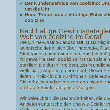
Der Kundenservice von coolzino: Unt
um die Uhr
Neue Trends und zukünftige Entwickl
coolzino
Nachhaltige Gewinnstrategie
Welt von coolzino im Detail
Die Online-Casino-Landschaft ist ständig 
ist entscheidend, sich über innovative Pla
Strategien zu informieren, um das bestmögl
zu gewährleisten.
coolzino
hat sich als ei
etabliert, die durch ihre benutzerfreundlic
vielfältigen Angebote überzeugt. Dieser Art
tiefen Einblick in die Funktionen, Spielaus
Sicherheitsaspekte von coolzino bieten und
profitable Spielstrategien aufzeigen.
Wir beleuchten die Besonderheiten, die co
Anbietern unterscheiden und wie Spieler v
Vorteilen profitieren können. Ziel ist es, e