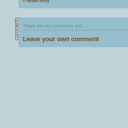
« Newer entry
There are no comments yet...
Leave your own comment