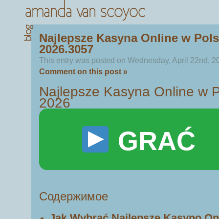
Najlepsze Kasyna Online w Pol
2026.3057
This entry was posted on Wednesday, April 22nd, 2
Comment on this post »
Najlepsze Kasyna Online w 
2026
GRAĆ
Содержимое
Jak Wybrać Najlepsze Kasyno On