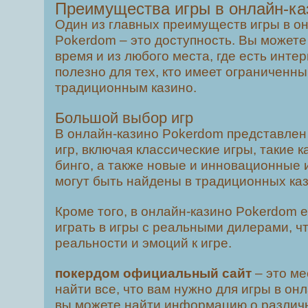
Преимущества игры в онлайн-ка
Один из главных преимуществ игры в о
Pokerdom – это доступность. Вы можете
время и из любого места, где есть инте
полезно для тех, кто имеет ограниченны
традиционным казино.
Большой выбор игр
В онлайн-казино Pokerdom представлен
игр, включая классические игры, такие ка
бинго, а также новые и инновационные 
могут быть найдены в традиционных каз
Кроме того, в онлайн-казино Pokerdom 
играть в игры с реальными дилерами, ч
реальности и эмоций к игре.
покердом официальный сайт
– это ме
найти все, что вам нужно для игры в он
вы можете найти информацию о различн