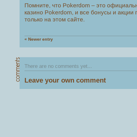
Помните, что Pokerdom – это официаль
казино Pokerdom, и все бонусы и акции
только на этом сайте.
« Newer entry
There are no comments yet...
Leave your own comment