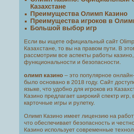
Казахстане
Преимущества Олимп Казино
Преимущества игроков в Олим
Большой выбор игр
Если вы ищете официальный сайт Olimp
Казахстане, то вы на правом пути. В эт
рассмотрим все аспекты работы казино, 
функциональности и безопасности.
олимп казино
– это популярное онлайн-
было основано в 2018 году. Сайт доступ
языке, что удобно для игроков из Казах
Казино предлагает широкий спектр игр, 
карточные игры и рулетку.
Олимп Казино имеет лицензию на работу
что обеспечивает безопасность и честно
Казино использует современные технол