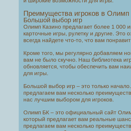
и широкие возможности для игры.
Преимущества игроков в Олимп
Большой выбор игр
Олимп Казино предлагает более 1 000 и
карточные игры, рулетку и другие. Это о
всегда найдете что-то, что вам понравит
Кроме того, мы регулярно добавляем но
вам не было скучно. Наш библиотека иг
обновляется, чтобы обеспечить вам на
для игры.
Большой выбор игр – это только начало
предлагаем вам несколько преимуществ
нас лучшим выбором для игроков.
Олимп БК – это официальный сайт Олим
который предлагает вам реальные шан
предлагаем вам несколько преимуществ