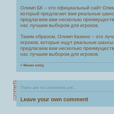
Олимп БК – это официальный сайт Олим
который предлагает вам реальные шан
предлагаем вам несколько преимуществ
нас лучшим выбором для игроков.
Таким образом, Олимп Казино – это луч
игроков, которые ищут реальные шансы
предлагаем вам несколько преимуществ
нас лучшим выбором для игроков.
« Newer entry
There are no comments yet...
Leave your own comment