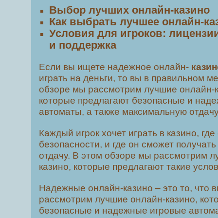
Выбор лучших онлайн-казино
Как выбрать лучшее онлайн-ка
Условия для игроков: лицензии
и поддержка
Если вы ищете надежное онлайн-
казин
играть на деньги, то вы в правильном ме
обзоре мы рассмотрим лучшие онлайн-к
которые предлагают безопасные и над
автоматы, а также максимальную отдачу
Каждый игрок хочет играть в казино, где 
безопасности, и где он сможет получат
отдачу. В этом обзоре мы рассмотрим л
казино, которые предлагают такие услов
Надежные онлайн-казино – это то, что 
рассмотрим лучшие онлайн-казино, кот
безопасные и надежные игровые автома