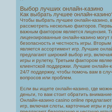
Выбор лучших онлайн-казино
Как выбрать лучшее онлайн-казино
Чтобы выбрать лучшее онлайн-казино, 
рассмотреть несколько факторов. Перв
важным фактором является лицензия. Т
лицензированные онлайн-казино могут 
безопасность и честность игры. Вторы
является ассортимент игр. Лучшие онла
предлагают широкий выбор игр, включая
игры и рулетку. Третьим фактором являе
клиентской поддержки. Лучшие онлайн-
24/7 поддержку, чтобы помочь вам в слу
вопросов или проблем.
Если вы ищете онлайн-казино, где можн
деньги, то вам стоит обратить внимание 
Онлайн-казино casino online предлагаю
игр, включая слоты, карточные игры и р
предлагают безопасную и честную игру,th