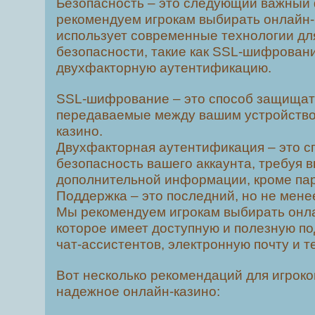
Безопасность – это следующий важный
рекомендуем игрокам выбирать онлайн-
использует современные технологии дл
безопасности, такие как SSL-шифрован
двухфакторную аутентификацию.
SSL-шифрование – это способ защищат
передаваемые между вашим устройство
казино.
Двухфакторная аутентификация – это с
безопасность вашего аккаунта, требуя 
дополнительной информации, кроме па
Поддержка – это последний, но не мене
Мы рекомендуем игрокам выбирать онла
которое имеет доступную и полезную по
чат-ассистентов, электронную почту и 
Вот несколько рекомендаций для игроко
надежное онлайн-казино: