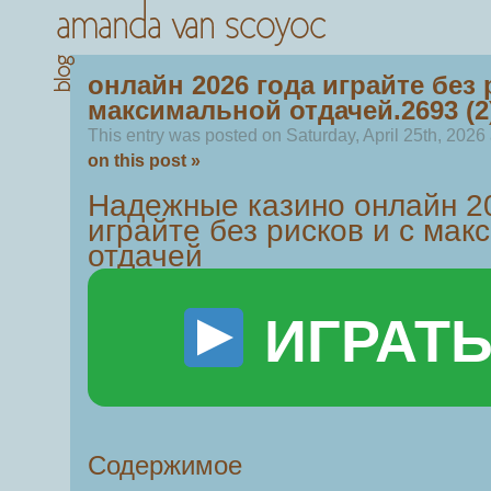
онлайн 2026 года играйте без 
максимальной отдачей.2693 (2
This entry was posted on Saturday, April 25th, 2026
on this post »
Надежные казино онлайн 20
играйте без рисков и с ма
отдачей
ИГРАТ
Содержимое