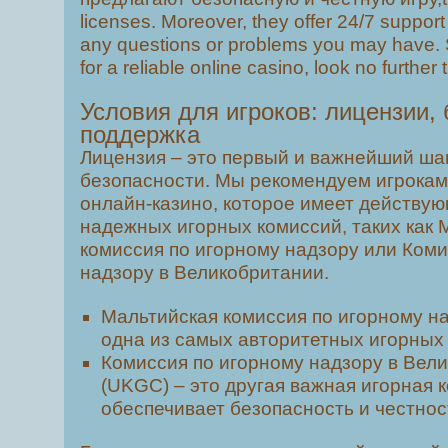
licenses. Moreover, they offer 24/7 support
any questions or problems you may have. So
for a reliable online casino, look no further
Условия для игроков: лицензии, 
поддержка
Лицензия – это первый и важнейший ша
безопасности. Мы рекомендуем игрокам
онлайн-казино, которое имеет действу
надежных игорных комиссий, таких как 
комиссия по игорному надзору или Коми
надзору в Великобритании.
Мальтийская комиссия по игорному на
одна из самых авторитетных игорных 
Комиссия по игорному надзору в Вел
(UKGC) – это другая важная игорная 
обеспечивает безопасность и честнос