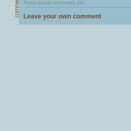
There are no comments yet...
Leave your own comment