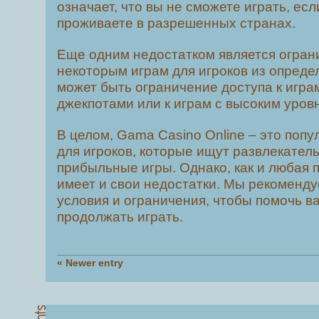
означает, что вы не сможете играть, есл
проживаете в разрешенных странах.
Еще одним недостатком является огран
некоторым играм для игроков из опреде
может быть ограничение доступа к игра
джекпотами или к играм с высоким уров
В целом, Gama Casino Online – это поп
для игроков, которые ищут развлекател
прибыльные игры. Однако, как и любая 
имеет и свои недостатки. Мы рекоменду
условия и ограничения, чтобы помочь ва
продолжать играть.
« Newer entry