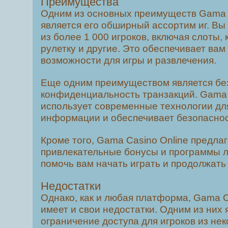
Преимущества
Одним из основных преимуществ Gama 
является его обширный ассортим иг. Вы
из более 1 000 игроков, включая слоты,
рулетку и другие. Это обеспечивает ва
возможности для игры и развлечения.
Еще одним преимуществом является бе
конфиденциальность транзакций. Gama 
использует современные технологии д
информации и обеспечивает безопаснос
Кроме того, Gama Casino Online предлаг
привлекательные бонусы и программы л
помочь вам начать играть и продолжать 
Недостатки
Однако, как и любая платформа, Gama C
имеет и свои недостатки. Одним из них 
ограничение доступа для игроков из нек