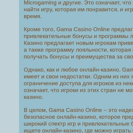
Microgaming и другие. Это означает, что
найти игру, которая им понравится, и иг
время.
Кроме того, Gama Casino Online предлаг
привлекательные бонусы и программы л
Казино предлагает новым игрокам прив
а также программу лояльности, которая
получать бонусы и преимущества за сво
Однако, как и любое онлайн-казино, Gam
имеет и свои недостатки. Одним из них 
ограничение доступа для игроков из нек
означает, что игроки из этих стран не мо
казино.
В целом, Gama Casino Online – это наде
безопасное онлайн-казино, которое пре
широкий спектр игр и привлекательные 
ищете онлайн-казино, где можно играть