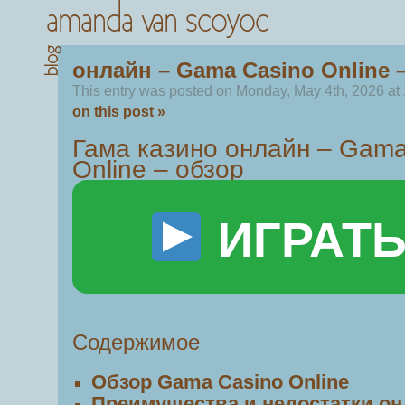
онлайн – Gama Casino Online 
This entry was posted on Monday, May 4th, 2026 at
on this post »
Гама казино онлайн – Gama
Online – обзор
ИГРАТ
Содержимое
Обзор Gama Casino Online
Преимущества и недостатки он