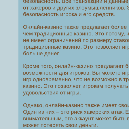
безопасность. Все транзакции и данны
от хакеров и других злоумышленников. 
безопасность игрока и его средств.
Онлайн-казино также предлагает более 
чем традиционные казино. Это потому, 
не имеет ограничений по размеру ставок
традиционные казино. Это позволяет иг
больше денег.
Кроме того, онлайн-казино предлагает 
возможности для игроков. Вы можете иг
игр одновременно, что не возможно в 
казино. Это позволяет игрокам получат
удовольствия от игры.
Однако, онлайн-казино также имеет сво
Один из них – это риск хакерских атак. 
внимательным, его аккаунт может быть 
может потерять свои деньги.