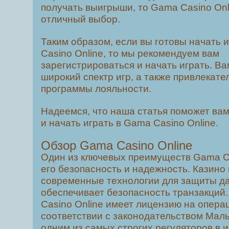
получать выигрыши, то Gama Casino Onl
отличный выбор.
Таким образом, если вы готовы начать 
Casino Online, то мы рекомендуем вам
зарегистрироваться и начать играть. Ва
широкий спектр игр, а также привлекат
программы лояльности.
Надеемся, что наша статья поможет ва
и начать играть в Gama Casino Online.
Обзор Gama Casino Online
Один из ключевых преимуществ Gama Ca
его безопасность и надежность. Казино
современные технологии для защиты д
обеспечивает безопасность транзакций.
Casino Online имеет лицензию на опера
соответствии с законодательством Маль
одним из самых строгих регуляторов в 