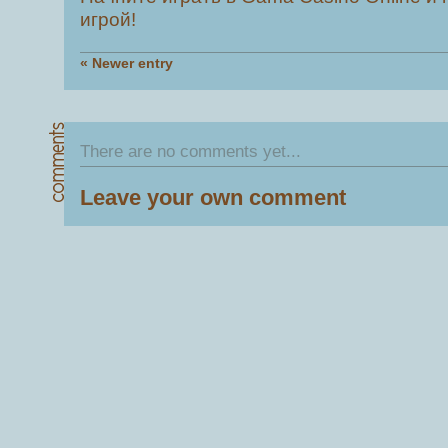
игрой!
« Newer entry
There are no comments yet...
Leave your own comment