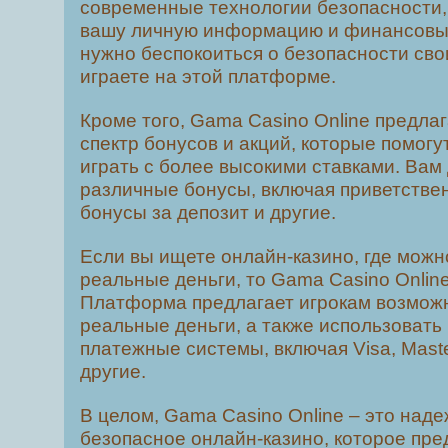
современные технологии безопасности,
вашу личную информацию и финансовы
нужно беспокоиться о безопасности сво
играете на этой платформе.
Кроме того, Gama Casino Online предла
спектр бонусов и акций, которые помогу
играть с более высокими ставками. Вам
различные бонусы, включая приветстве
бонусы за депозит и другие.
Если вы ищете онлайн-казино, где можн
реальные деньги, то Gama Casino Online
Платформа предлагает игрокам возможн
реальные деньги, а также использовать
платежные системы, включая Visa, Masterc
другие.
В целом, Gama Casino Online – это наде
безопасное онлайн-казино, которое пре