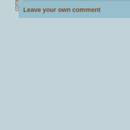
Leave your own comment