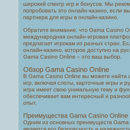
широкий спектр игр и бонусов. Мы реко
попробовать это онлайн-казино, если в
партнера для игры в онлайн-казино.
Обратите внимание, что Gama Casino On
международная онлайн-игровая платфо
предлагает игрокам из разных стран. Е
онлайн-казино, которое доступно на рус
Gama Casino Online – это ваш выбор.
Обзор Gama Casino Online
В Gama Casino Online вы можете найти 
игр, включая слоты, карточные игры и р
игра имеет свою уникальную тему и фун
обеспечивает вам интересный и разноо
опыт.
Преимущества Gama Casino Online
Одним из основных преимуществ Gama 
является его безопасность и надежност