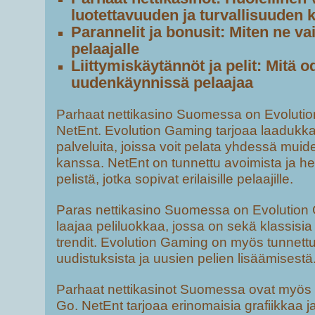
luotettavuuden ja turvallisuuden 
Parannelit ja bonusit: Miten ne va
pelaajalle
Liittymiskäytännöt ja pelit: Mitä o
uudenkäynnissä pelaajaa
Parhaat nettikasino Suomessa on Evolutio
NetEnt. Evolution Gaming tarjoaa laadukkai
palveluita, joissa voit pelata yhdessä muid
kanssa. NetEnt on tunnettu avoimista ja hel
pelistä, jotka sopivat erilaisille pelaajille.
Paras nettikasino Suomessa on Evolution 
laajaa peliluokkaa, jossa on sekä klassisia
trendit. Evolution Gaming on myös tunnettu
uudistuksista ja uusien pelien lisäämisestä
Parhaat nettikasinot Suomessa ovat myös 
Go. NetEnt tarjoaa erinomaisia grafiikkaa ja 