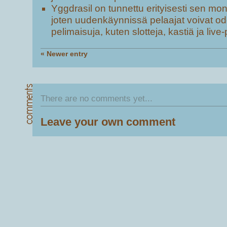
Yggdrasil on tunnettu erityisesti sen mo
joten uudenkäynnissä pelaajat voivat odo
pelimaisuja, kuten slotteja, kastiä ja live-
« Newer entry
There are no comments yet...
Leave your own comment