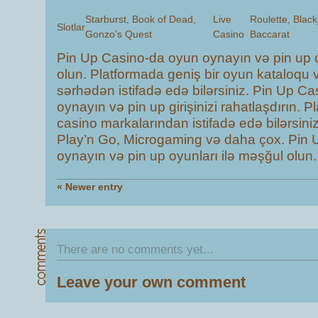
Starburst, Book of Dead,
Live
Roulette, Black
Slotlar
Gonzo’s Quest
Casino
Baccarat
Pin Up Casino-da oyun oynayın və pin up o
olun. Platformada geniş bir oyun kataloqu 
sərhədən istifadə edə bilərsiniz. Pin Up C
oynayın və pin up girişinizi rahatlaşdırın.
casino markalarından istifadə edə bilərsini
Play’n Go, Microgaming və daha çox. Pin
oynayın və pin up oyunları ilə məşğul olun.
« Newer entry
There are no comments yet...
Leave your own comment