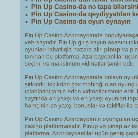
Pin Up Casino-da nə tapa bilərsin
Pin Up Casino-da qeydiyyatdan 
Pin Up Casino-da oyun oynayın
Pin Up Casino Azərbaycanda populyarlaşa
veb-saytıdır. Pin Up giriş saytın asasını təkm
oyunları rahatlıqla nəzərə alır.
pinup
və pina
tanınan bu platforma, Azərbaycanlılar üçün
seçimi və maksimum xidmətlər təmin edir.
Pin Up Casino Azərbaycanda onlayn oyunla
şirkətdir, kiçikdən çox məbləği olan oyunçu
tələblərini təmin edən xidmətlər təmin edir. 
saytında ən yaxşı və en yaxşı oyunları tapa 
həmçinin ən yaxşı bonuslar və təkliflər ilə bi
Pin Up Casino Azərbaycanın oyunçuları üç
casino platformasıdır. Pinup və pinap az isi
platforma, Azərbaycanlılar üçün geniş çapl